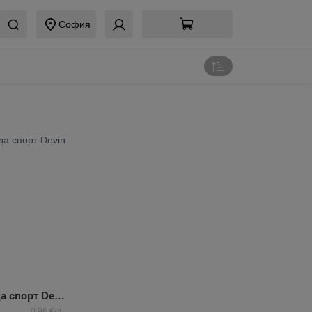
София
Изворна вода спорт Devin
0,96 €/л