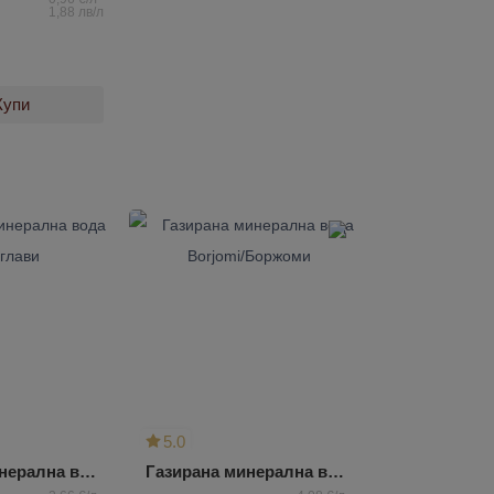
1,88 лв/л
Купи
5.0
Газирана минерална вода Набеглави
Газирана минерална вода Borjomi/Боржоми