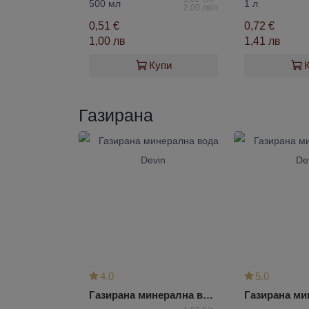
500 мл
1 л
2,00 лв/л
0,51 €
0,72 €
1,00 лв
1,41 лв
Купи
Газирана
4.0
5.0
Газирана минерална вода Devin