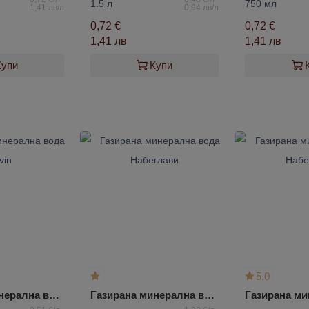
1.5 л
750 мл
1,41 лв/л
0,94 лв/л
0,72 €
0,72 €
1,41 лв
1,41 лв
Купи
Купи
5.0
Газирана минерална вода Devin
Газирана минерална вода Набеглави