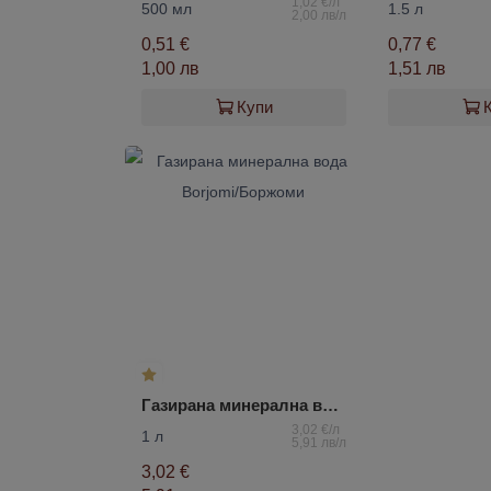
1,02 €/л
500 мл
1.5 л
2,00 лв/л
0,51 €
0,77 €
1,00 лв
1,51 лв
Купи
Газирана минерална вода Borjomi/Боржоми
3,02 €/л
1 л
5,91 лв/л
3,02 €