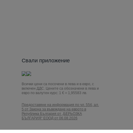
Свали приложение
Всички цени са посочени в лева и в евро, с
включен ДДС. Цените са обозначени в лева и
евро по валутен курс: 1 € = 1,95583 лв.
Предоставяне на информация по чл. 55б, ал.
5 от Закона за въвеждане на еврото в
Република България от „БЕРЬОЗКА
БЪЛГАРИЯ“ ЕООД от 06.08.2026