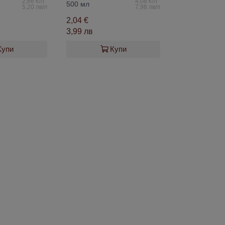
2,66 €/л
4,08 €/л
500 мл
5,20 лв/л
7,98 лв/л
2,04 €
3,99 лв
Купи
Купи