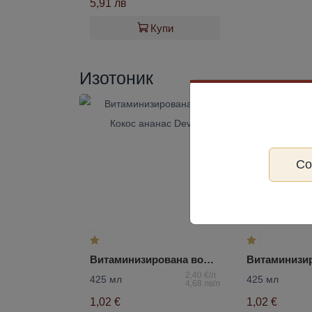
5,91 лв
Купи
Изотоник
С
Витаминизирована вода Кокос ананас Devin
2,40 €/л
425 мл
425 мл
4,68 лв/л
1,02 €
1,02 €