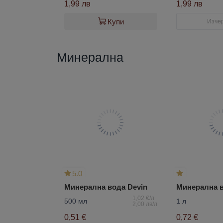
1,99 лв
1,99 лв
Купи
Изче
Минерална
5.0
Минерална вода Devin
Минерална в
1,02 €/л
500 мл
1 л
2,00 лв/л
0,51 €
0,72 €