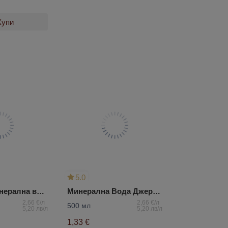
Купи
5.0
Газирана минерална вода Набеглави
Минерална Вода Джермук
2,66 €/л
2,66 €/л
500 мл
5,20 лв/л
5,20 лв/л
1,33 €