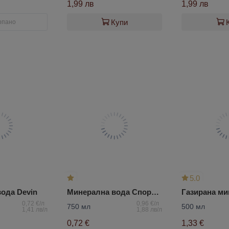
1,99 лв
1,99 лв
Купи
рпано
5.0
ода Devin
Минерална вода Спорт Devin
0,72 €/л
0,96 €/л
750 мл
500 мл
1,41 лв/л
1,88 лв/л
0,72 €
1,33 €