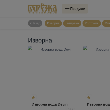
Продукти
Назад
Изворна
Газирана
Изотоник
Ми
Изворна
Изворна вода Devin
Изворна вод
1,02 €/л