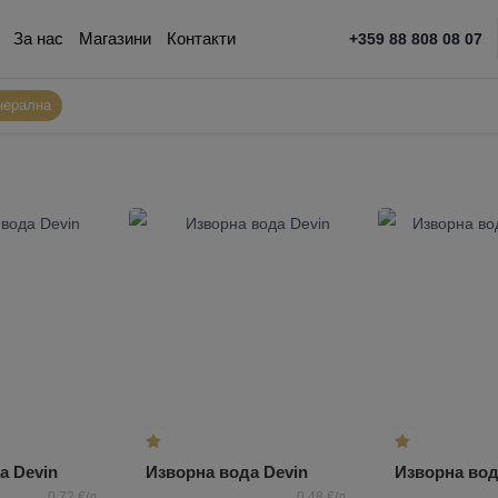
За нас
Магазини
Контакти
+359 88 808 08 07
нерална
а Devin
Изворна вода Devin
0,72 €/л
0,48 €/л