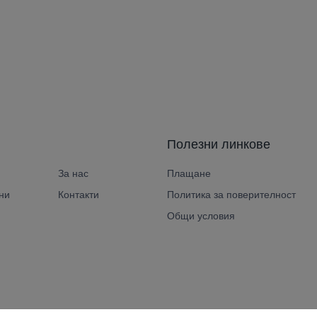
Полезни линкове
За нас
Плащане
ни
Контакти
Политика за поверителност
Общи условия