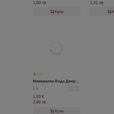
1,00 лв
1,41 лв
Купи
5.0
Минерална Вода Джермук
1,53 €/л
1 л
2,99 лв/л
1,53 €
2,99 лв
Купи