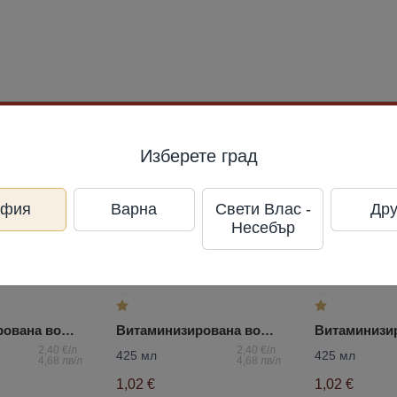
Изберете град
офия
Варна
Свети Влас -
Дру
Несебър
Витаминизирована вода Тропическа праскова Devin
Витаминизирована вода ягода мента Devin
2,40 €/л
2,40 €/л
425 мл
425 мл
4,68 лв/л
4,68 лв/л
1,02 €
1,02 €