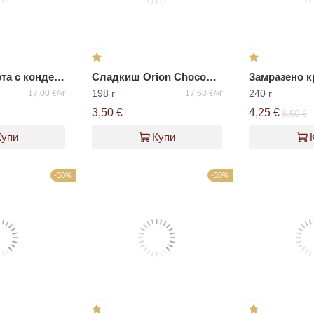
Вафлена торта с кондензирано мляко Tarta
Сладкиш Orion Chocopie с какао
198 г
240 г
17,00 €/кг
17,68 €/кг
3,50 €
4,25 €
8,50 €
Купи
Купи
-30%
-30%