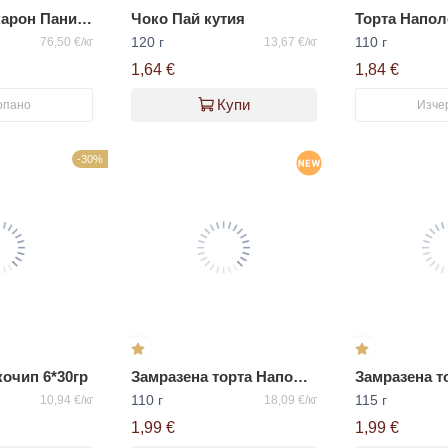
Френски макарон Панилино
Чоко Пай кутия
Торта Напол
120 г
110 г
76,50 €/кг
13,67 €/кг
1,64 €
1,84 €
Купи
рпано
Изче
-30%
кочип 6*30гр
Замразена торта Наполеон
110 г
115 г
10,94 €/кг
18,09 €/кг
1,99 €
1,99 €