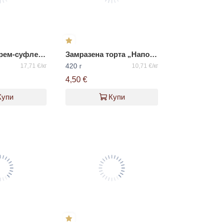
Замразено крем-суфле с глазура от пюре маракуя ВАЦАК
Замразена торта „Наполеон“ ВАЦАК
420 г
17,71 €/кг
10,71 €/кг
4,50 €
Купи
Купи