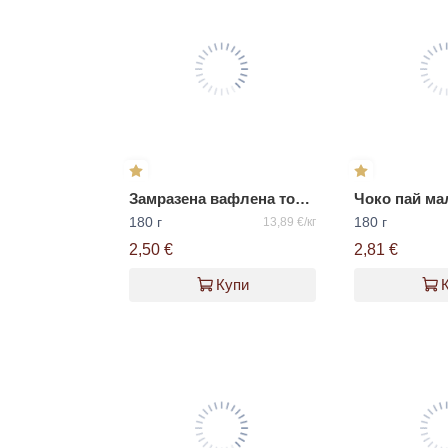
Замразена вафлена торта ВАЦАК
Чоко пай ма
180 г
180 г
13,89 €/кг
2,50 €
2,81 €
Купи