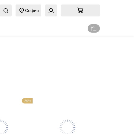
София
-30%