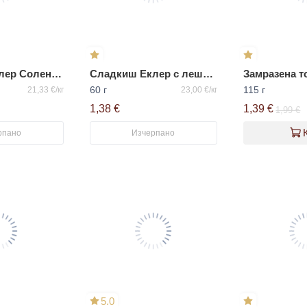
Сладкиш Еклер Солена карамел БКК
Сладкиш Еклер с лешници
60 г
115 г
21,33 €/кг
23,00 €/кг
1,38 €
1,39 €
1,99 €
рпано
Изчерпано
5.0