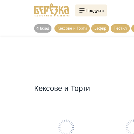
Продукти
Назад
Кексове и Торти
Зефир
Пестил
Кексове и Торти