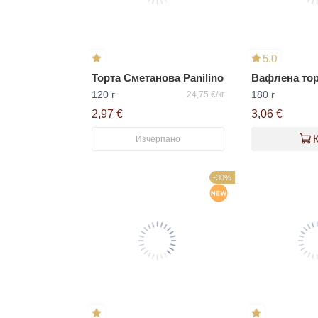
5.0
Торта Сметанова Panilino
120 г
180 г
24,75 €/кг
2,97 €
3,06 €
Изчерпано
-30%