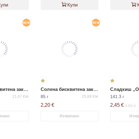
Купи
Купи
Солена бисквитена закуска с вкус на крема сирене „ORION C’EST BON“
Солена бисквитена закуска с вкус на пиле „ORION C’EST BON“
85 г
141.3 г
21,67 €/кг
25,88 €/кг
2,20 €
2,45 €
3,50 €
рпано
Изчерпано
Изче