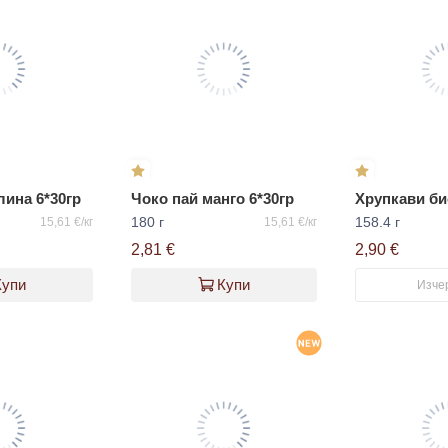
лина 6*30гр
Чоко пай манго 6*30гр
180 г
158.4 г
15,61 €/кг
15,61 €/кг
2,81 €
2,90 €
Купи
Купи
Изче