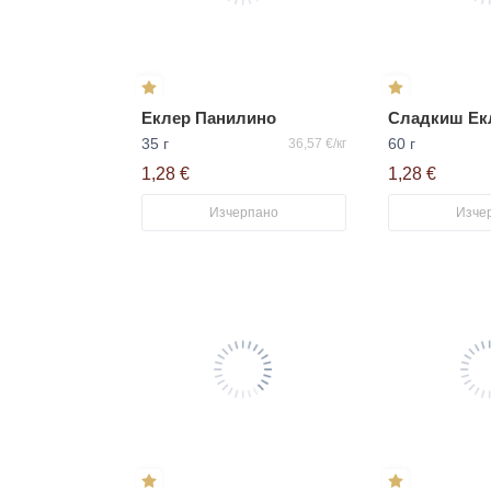
Еклер Панилино
35 г
60 г
36,57 €/кг
1,28 €
1,28 €
Изчерпано
Изче