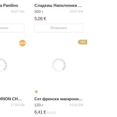
 Panilino
Сладкиш Наполеонки БКК
300 г
16,87 €/кг
16,87 €/кг
5,06 €
рпано
Изчерпано
-30%
Сладкиш „ ORION CHOCOPIE с вкус на диня“
Сет френски макарони Панилино
120 г
17,56 €/кг
53,42 €/кг
6,41 €
9,15 €