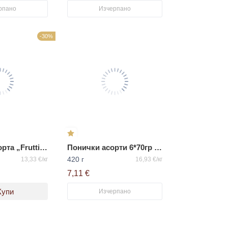
рпано
Изчерпано
-30%
Замразена торта „Frutti Mango“ ВАЦАК
Понички асорти 6*70гр Панилино
420 г
13,33 €/кг
16,93 €/кг
7,11 €
Купи
Изчерпано