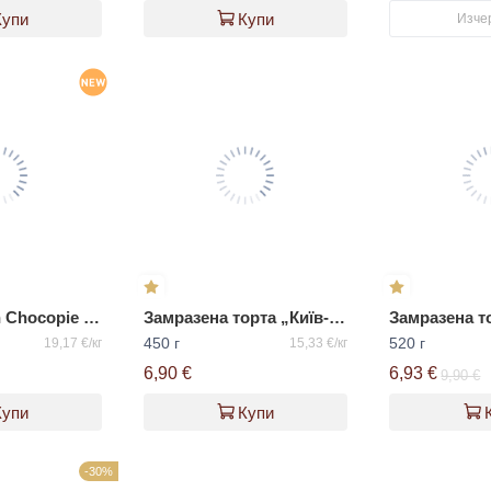
Купи
Купи
Изче
Десерт Orion Chocopie със захар и подсладители
Замразена торта „Київ-В“ ВАЦАК
450 г
520 г
19,17 €/кг
15,33 €/кг
6,90 €
6,93 €
9,90 €
Купи
Купи
-30%