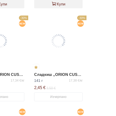
Купи
Купи
-30%
-30%
Сладкиш „ORION CUSTAS със зелен ориз“
Сладкиш „ORION CUSTAS с яйчен крем“
141 г
17,34 €/кг
17,38 €/кг
2,45 €
3,50 €
рпано
Изчерпано