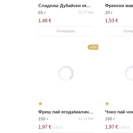
Сладкиш Дубайски еклер БКК
65 г
20 г
22,77 €/кг
1,48 €
1,53 €
Изчерпано
Изче
-30%
Фреш пай ягода/малина 6*25гр
Чоко пай чо
150 г
180 г
13,13 €/кг
1,97 €
1,97 €
2,81 €
2,81 €