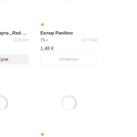
Замразена торта „Red Velvet“ ВАЦАК
Еклер Panilino
75 г
12,09 €/кг
19,73 €/кг
1,48 €
Купи
Изчерпано