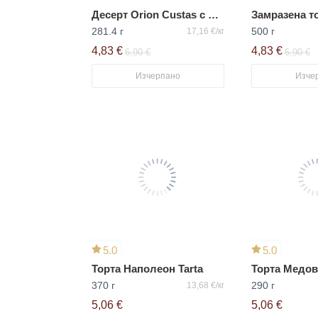
Десерт Orion Custas с вкус на тирамису
281.4 г
500 г
17,16 €/кг
4,83 €
4,83 €
6,90 €
6,90 €
Изчерпано
Изче
5.0
5.0
Торта Наполеон Tarta
Торта Медов
370 г
290 г
13,68 €/кг
5,06 €
5,06 €