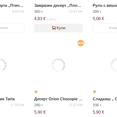
Замразена торта „Птиче мляко“ ВАЦАК
Замразен десерт „Плодова кошничка“ ВАЦАК
Руло с вишна
360 г
300 г
9,66 €/кг
13,42 €/кг
4,83 €
5,06 €
6,90 €
Купи
рпано
Изче
ик Tarta
Десерт Orion Chocopie Opera с вкус на шоколад и лешник
280 г
336 г
17,45 €/кг
21,07 €/кг
5,90 €
5,90 €