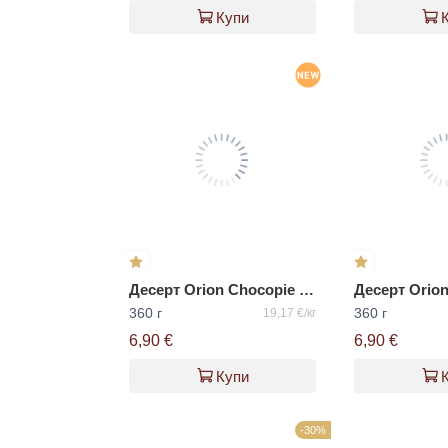
Купи
Десерт Orion Chocopie с вкус на праскова
360 г
360 г
19,17 €/кг
6,90 €
6,90 €
Купи
-30%