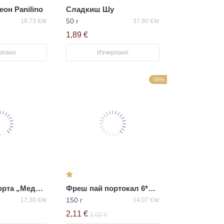
еон Panilino
Сладкиш Шу
50 г
16,73 €/кг
37,80 €/кг
1,89 €
рпано
Изчерпано
-30%
Замразена торта „Медовик“ ВАЦАК
Фреш пай портокал 6*25гр
150 г
17,30 €/кг
14,07 €/кг
2,11 €
3,02 €