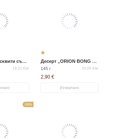
Хрупкави бисквити със сусам „GOUTE“
Десерт „ORION BONG BANG с шоколад“
145 г
18,31 €/кг
20,00 €/кг
2,90 €
рпано
Изчерпано
-50%