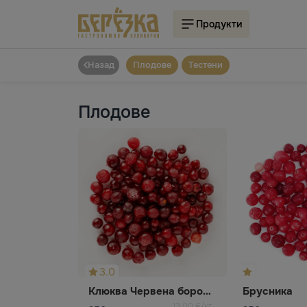
Продукти
Назад
Плодове
Тестени
Плодове
3.0
Клюква Червена боровинка
Брусника
13,00 €/кг