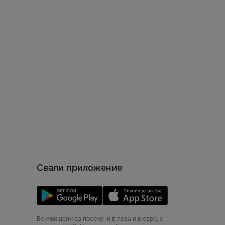
Свали приложение
Всички цени са посочени в лева и в евро, с