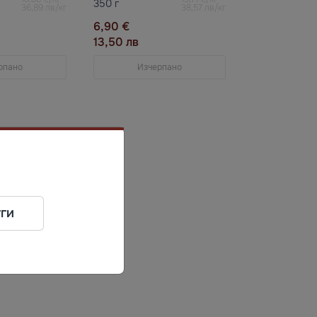
350 г
36,89 лв/кг
38,57 лв/кг
6,90 €
13,50 лв
рпано
Изчерпано
ги