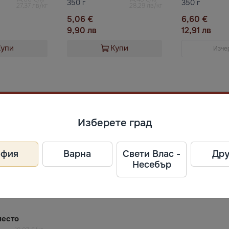
350 г
350 г
27,37 лв/кг
28,29 лв/кг
5,06 €
6,60 €
9,90 лв
12,91 лв
Купи
Купи
Изче
Изберете град
офия
Варна
Свети Влас -
Дру
Несебър
лесто