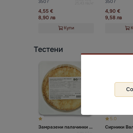
350 г
350 г
25,43 лв/кг
4,55 €
4,90 €
8,90 лв
9,58 лв
Купи
Тестени
С
5.0
Замразени палачинки Валесто
Сирники Ва