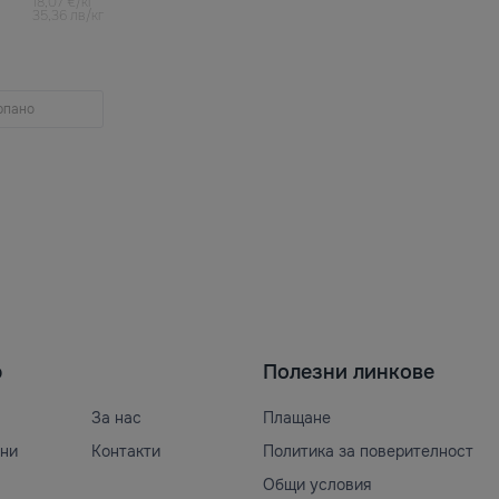
18,07 €/кг
35,36 лв/кг
рпано
ю
Полезни линкове
За нас
Плащане
ни
Контакти
Политика за поверителност
Общи условия