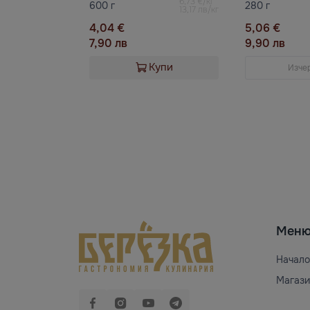
6,73 €/кг
600 г
280 г
13,17 лв/кг
4,04 €
5,06 €
7,90 лв
9,90 лв
Купи
Изче
Мен
Начало
Магази