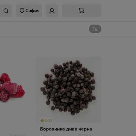
София
5.0
Боровинка дива черна
18,86 €/кг
19,71 €/кг