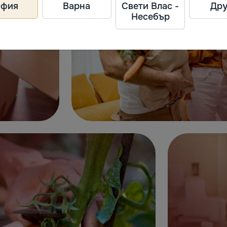
офия
Варна
Свети Влас -
Дру
Несебър