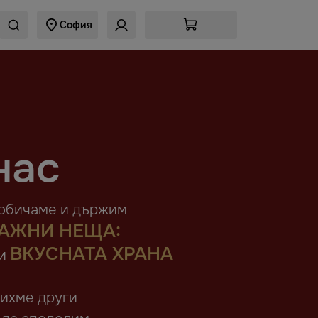
София
нас
 обичаме и държим
ВАЖНИ НЕЩА:
ВКУСНАТА ХРАНА
и
сихме други