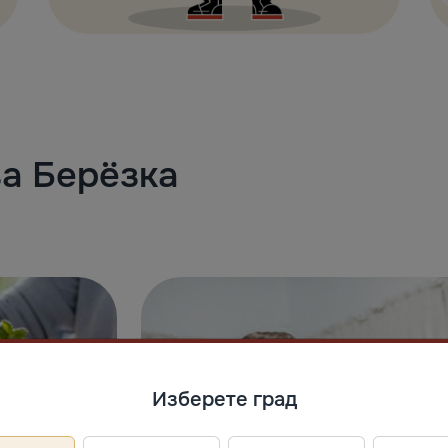
за Берёзка
Изберете град