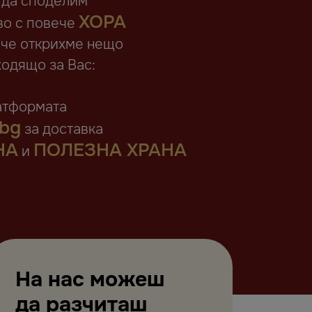
 да споделим
ХОРА
во с повече
 че открихме нещо
одящо за Вас:
атформата
.bg
за доставка
НА
ПОЛЕЗНА ХРАНА
и
На нас можеш
да разчиташ