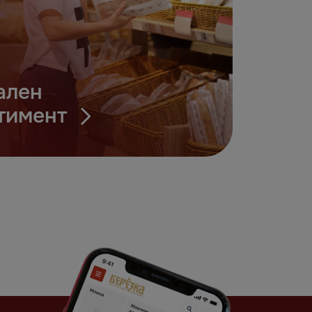
ален
тимент