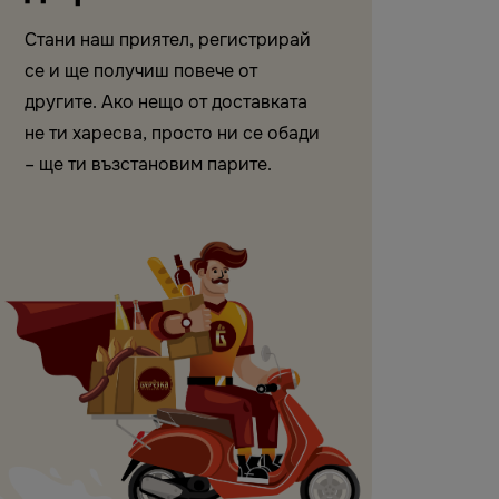
Стани наш приятел, регистрирай
се и ще получиш повече от
другите. Ако нещо от доставката
не ти харесва, просто ни се обади
– ще ти възстановим парите.