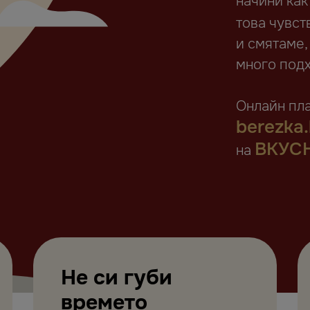
начини как
това чувст
и смятаме,
много подх
Онлайн пл
berezka
ВКУС
на
Не си губи
времето