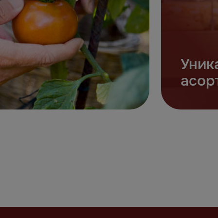
Уник
асор