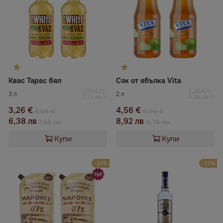
Квас Тарас бял
Сок от ябълка Vita
1,09 €/л
2,28 €/л
3 л
2 л
2,13 лв/л
4,46 лв/л
3,26 €
4,56 €
4,08 €
6,04 €
6,38 лв
8,92 лв
7,96 лв
11,78 лв
Купи
Купи
-20%
-30%