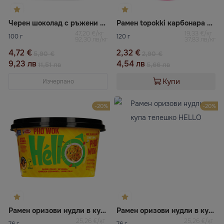
Черен шоколад с ръжени хлебни трохи и балсам
Рамен topokki карбонара YOPOKKI
47,20 €/кг
19,33 €/кг
100 г
120 г
92,30 лв/кг
37,83 лв/кг
4,72 €
2,32 €
5,90 €
2,90 €
9,23 лв
4,54 лв
11,51 лв
5,66 лв
Купи
Изчерпано
-20%
-20%
Рамен оризови нудли в купа пиле HELLO
Рамен оризови нудли в купа телешко HELLO
25,26 €/кг
25,26 €/кг