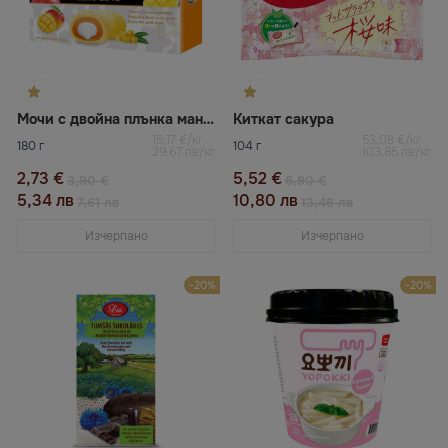
Мочи с двойна плънка манго и мляко BAMBOO HOUSE
Киткат сакура
15,17 €/кг
53,08 €/кг
180 г
104 г
29,67 лв/кг
103,85 лв/кг
2,73 €
5,52 €
3,90 €
6,90 €
5,34 лв
10,80 лв
7,61 лв
13,46 лв
Изчерпано
Изчерпано
-20%
-20%