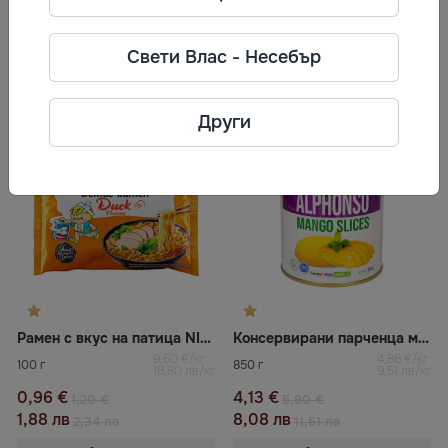
0,70 €
0,96 €
1,00 €
1,20 €
1,37 лв
1,88 лв
1,95 лв
2,34 лв
Свети Влас - Несебър
Купи
Купи
Други
-20%
-30%
Рамен с вкус на патица NISSIN
Консервирани парченца манго „Alphonso“ HAPPY PANDA
9,60 €/кг
4,86 €/кг
100 г
850 г
18,80 лв/кг
9,51 лв/кг
0,96 €
4,13 €
1,20 €
5,90 €
1,88 лв
8,08 лв
2,34 лв
11,51 лв