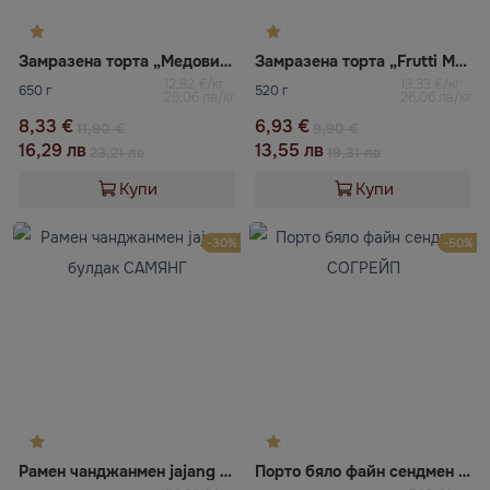
Замразена торта „Медовик“ ВАЦАК
Замразена торта „Frutti Mango“ ВАЦАК
12,82 €/кг
13,33 €/кг
650 г
520 г
25,06 лв/кг
26,06 лв/кг
8,33 €
6,93 €
11,90 €
9,90 €
16,29 лв
13,55 лв
23,21 лв
19,31 лв
Купи
Купи
-30%
-50%
Рамен чанджанмен jajang булдак САМЯНГ
Порто бяло файн сендмен СОГРЕЙП