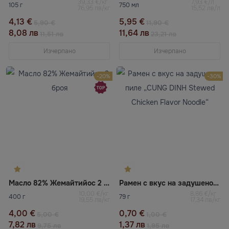
39,33 €/кг
7,93 €/л
105 г
750 мл
76,95 лв/кг
15,52 лв/л
4,13 €
5,95 €
5,90 €
11,90 €
8,08 лв
11,64 лв
11,51 лв
23,21 лв
Изчерпано
Изчерпано
-20%
-30%
Масло 82% Жемайтийос 2 броя
Рамен с вкус на задушено пиле „CUNG DINH Stewed Chicken Flavor Noodle“
10,00 €/кг
8,86 €/кг
400 г
79 г
19,55 лв/кг
17,34 лв/кг
4,00 €
0,70 €
5,00 €
1,00 €
7,82 лв
1,37 лв
9,75 лв
1,95 лв