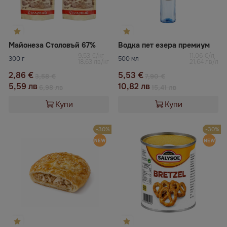
Майонеза Столовъй 67%
Водка пет езера премиум
9,53 €/кг
11,06 €/л
300 г
500 мл
18,63 лв/кг
21,64 лв/л
2,86 €
5,53 €
3,58 €
7,90 €
5,59 лв
10,82 лв
6,98 лв
15,41 лв
Купи
Купи
-30%
-30%