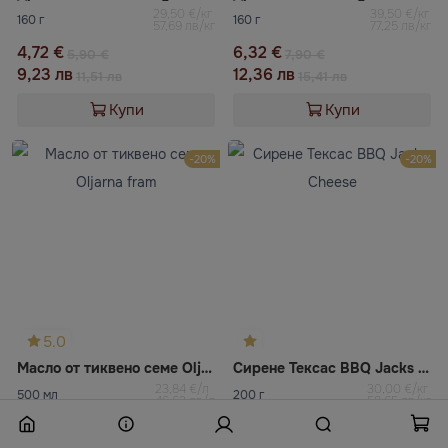
29,50 €/кг
39,50 €/кг
160 г
160 г
57,69 лв/кг
77,25 лв/кг
4,72 €
6,32 €
5,90 €
7,90 €
9,23 лв
12,36 лв
11,51 лв
15,41 лв
Купи
Купи
-20%
-20%
5.0
Масло от тиквено семе Oljarna fram
Сирене Тексас BBQ Jacks Cheese
23,84 €/л
30,00 €/кг
500 мл
200 г
46,62 лв/л
58,65 лв/кг
11,92 €
6,00 €
14,90 €
7,50 €