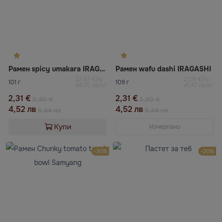
Рамен spicy umakara IRAGASHI
Рамен wafu dashi IRAGASHI
22,87 €/кг
21,19 €/кг
101 г
109 г
44,75 лв/кг
41,47 лв/кг
2,31 €
2,31 €
3,30 €
3,30 €
4,52 лв
4,52 лв
6,44 лв
6,44 лв
Купи
Изчерпано
-30%
-20%