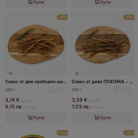
Купи
Купи
-30%
-20%
Снакс от див сребърен шаран – филейни ивици, сушени, без кожа
Снакс от дивa ПЛАТИКА – филейни ивици, сушени, без кожа
15,72 €/кг
17,96 €/кг
200 г
200 г
30,74 лв/кг
35,13 лв/кг
3,14 €
3,59 €
4,49 €
4,49 €
6,15 лв
7,03 лв
8,76 лв
8,76 лв
Купи
Купи
-30%
-30%