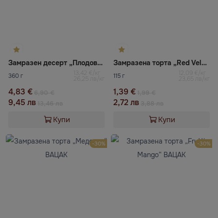
Замразен десерт „Плодова кошничка“ ВАЦАК
Замразена торта „Red Velvet“ ВАЦАК
13,42 €/кг
12,09 €/кг
360 г
115 г
26,25 лв/кг
23,65 лв/кг
4,83 €
1,39 €
6,90 €
1,99 €
9,45 лв
2,72 лв
13,46 лв
3,88 лв
Купи
Купи
-30%
-30%