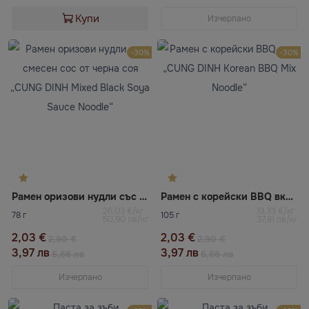
Купи
Изчерпано
-30%
-30%
Рамен оризови нудли със смесен сос от черна соя „CUNG DINH Mixed Black Soya Sauce Noodle“
Рамен с корейски BBQ вкус „CUNG DINH Korean BBQ Mix Noodle“
26,03 €/кг
19,33 €/кг
78 г
105 г
50,90 лв/кг
37,81 лв/кг
2,03 €
2,03 €
2,90 €
2,90 €
3,97 лв
3,97 лв
5,66 лв
5,66 лв
Изчерпано
Изчерпано