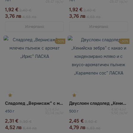
76 г
76 г
49,47 лв/кг
49,47 лв/кг
1,92 €
1,92 €
2,40 €
2,40 €
3,76 лв
3,76 лв
4,68 лв
4,68 лв
Изчерпано
Изчерпано
-30%
-30%
Сладолед „Вернисаж“ с млечен пълнеж с аромат „Ирис“ ЛАСКА
Двуслоен сладолед „Кенийска зебра“ с какао и кондензирано мляко и с вкусо-ароматичен пълнеж „Карамелен сос“ ЛАСКА
5,13 €/кг
4,90 €/кг
450 г
500 г
10,04 лв/кг
9,58 лв/кг
2,31 €
2,45 €
3,30 €
3,50 €
4,52 лв
4,79 лв
6,44 лв
6,83 лв