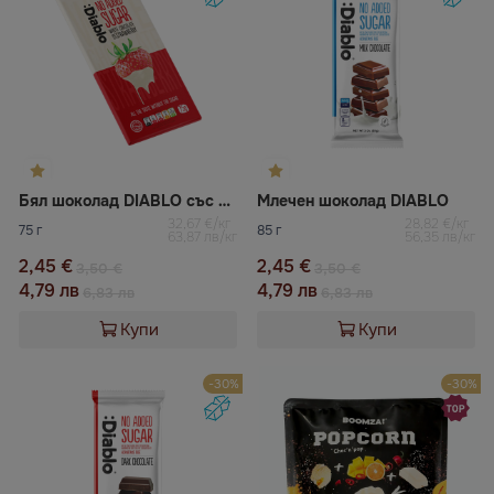
Бял шоколад DIABLO със сублимирана ягода
Млечен шоколад DIABLO
32,67 €/кг
28,82 €/кг
75 г
85 г
63,87 лв/кг
56,35 лв/кг
2,45 €
2,45 €
3,50 €
3,50 €
4,79 лв
4,79 лв
6,83 лв
6,83 лв
Купи
Купи
-30%
-30%