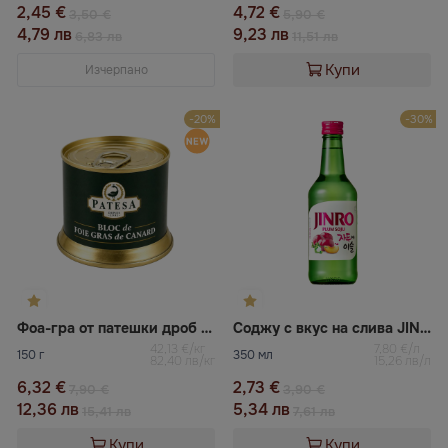
2,45 €
4,72 €
3,50 €
5,90 €
4,79 лв
9,23 лв
6,83 лв
11,51 лв
Купи
Изчерпано
-20%
-30%
Фоа-гра от патешки дроб с подправки PATESA
Соджу с вкус на слива JINRO
42,13 €/кг
7,80 €/л
150 г
350 мл
82,40 лв/кг
15,26 лв/л
6,32 €
2,73 €
7,90 €
3,90 €
12,36 лв
5,34 лв
15,41 лв
7,61 лв
Купи
Купи