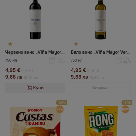
Червено вино „Viña Mayor Roble“
Бяло вино „Viña Mayor Verdejo 2025“
6,60 €/л
6,60 €/л
750 мл
750 мл
12,91 лв/л
12,91 лв/л
4,95 €
4,95 €
9,90 €
9,90 €
9,68 лв
9,68 лв
19,31 лв
19,31 лв
Купи
Изчерпано
-30%
-30%