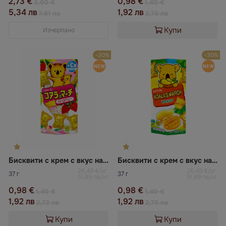
2,73 €
0,98 €
3,90 €
1,40 €
5,34 лв
1,92 лв
7,61 лв
2,73 лв
Купи
Изчерпано
-30%
-30%
Бисквити с крем с вкус на ягода Koala's March
Бисквити с крем с вкус на манго Koala's March
26,49 €/кг
26,49 €/кг
37 г
37 г
51,89 лв/кг
51,89 лв/кг
0,98 €
0,98 €
1,40 €
1,40 €
1,92 лв
1,92 лв
2,73 лв
2,73 лв
Купи
Купи