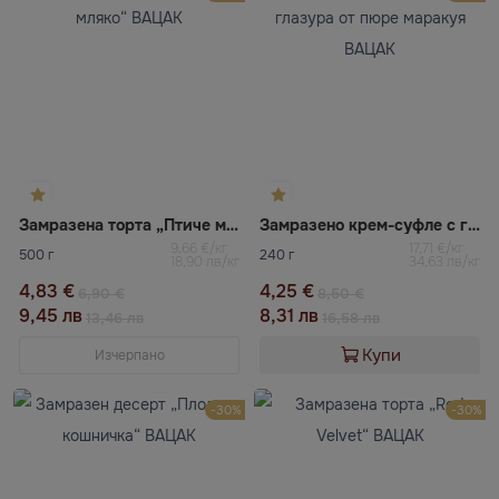
Замразена торта „Птиче мляко“ ВАЦАК
Замразено крем-суфле с глазура от пюре маракуя ВАЦАК
9,66 €/кг
17,71 €/кг
500 г
240 г
18,90 лв/кг
34,63 лв/кг
4,83 €
4,25 €
6,90 €
8,50 €
9,45 лв
8,31 лв
13,46 лв
16,58 лв
Купи
Изчерпано
-30%
-30%