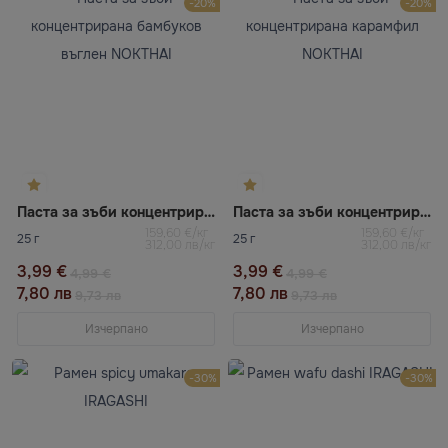
-20%
-20%
Паста за зъби концентрирана бамбуков въглен NOKTHAI
Паста за зъби концентрирана карамфил NOKTHAI
159,60 €/кг
159,60 €/кг
25 г
25 г
312,00 лв/кг
312,00 лв/кг
3,99 €
3,99 €
4,99 €
4,99 €
7,80 лв
7,80 лв
9,73 лв
9,73 лв
Изчерпано
Изчерпано
-30%
-30%