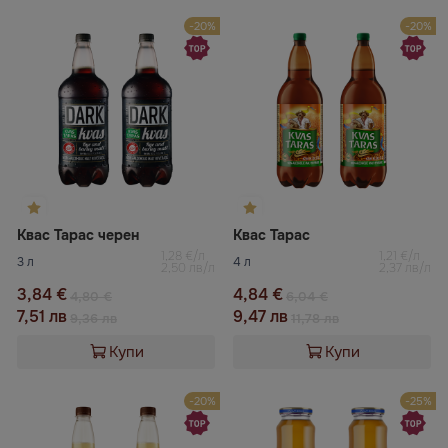
-20%
-20%
Квас Тарас черен
Квас Тарас
1,28 €/л
1,21 €/л
3 л
4 л
2,50 лв/л
2,37 лв/л
3,84 €
4,84 €
4,80 €
6,04 €
7,51 лв
9,47 лв
9,36 лв
11,78 лв
Купи
Купи
-20%
-25%