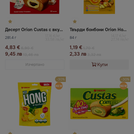
Десерт Orion Custas с вкус на тирамису
Твърди бонбони Orion Hong с джинджифил и мед
17,16 €/кг
14,17 €/кг
281.4 г
84 г
33,58 лв/кг
27,74 лв/кг
4,83 €
1,19 €
6,90 €
1,70 €
9,45 лв
2,33 лв
13,46 лв
3,32 лв
Купи
Изчерпано
-30%
-30%