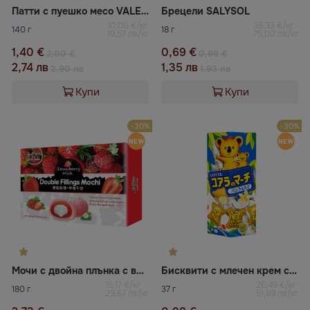
Патти с пуешко месо VALESTO
Брецели SALYSOL
10,00 €/кг
38,33 €/кг
140 г
18 г
19,57 лв/кг
75,00 лв/кг
1,40 €
0,69 €
2,00 €
0,99 €
2,74 лв
1,35 лв
3,90 лв
1,93 лв
Купи
Купи
-30%
-30%
Мочи с двойна плънка с вкус на ягода и мляко
Бисквити с млечен крем с вкус на ванилия Koala's March
15,17 €/кг
26,49 €/кг
180 г
37 г
29,67 лв/кг
51,89 лв/кг