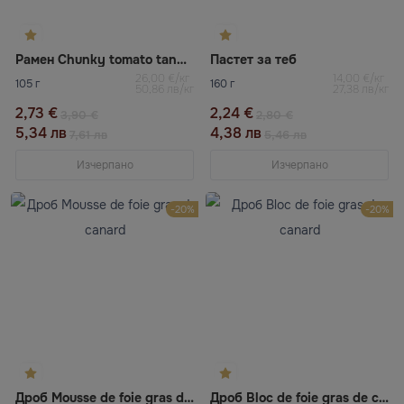
Рамен Chunky tomato tangle bowl Samyang
Пастет за теб
26,00 €/кг
14,00 €/кг
105 г
160 г
50,86 лв/кг
27,38 лв/кг
2,73 €
2,24 €
3,90 €
2,80 €
5,34 лв
4,38 лв
7,61 лв
5,46 лв
Изчерпано
Изчерпано
-20%
-20%
Дроб Mousse de foie gras de canard
Дроб Bloc de foie gras de canard