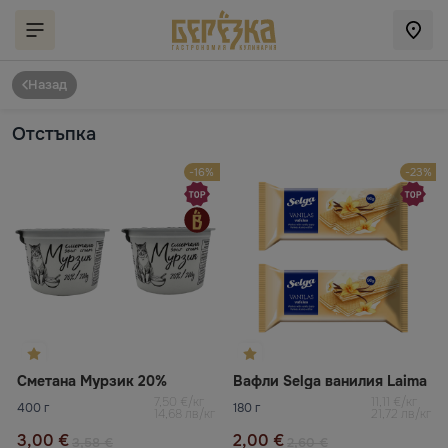
Назад
Отстъпка
-16%
-23%
Сметана Мурзик 20%
Вафли Selga ванилия Laima
7,50 €/кг
11,11 €/кг
400 г
180 г
14,68 лв/кг
21,72 лв/кг
3,00 €
2,00 €
3,58 €
2,60 €