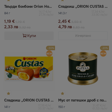
Твърди бонбони Orion Hong с мед и кумкуат
Сладкиш „ORION CUSTAS със зелен ориз“
14,17 €/кг
17,34 €/кг
84 г
141.3 г
27,74 лв/кг
33,90 лв/кг
1,19 €
2,45 €
1,70 €
3,50 €
2,33 лв
4,79 лв
3,32 лв
6,83 лв
Купи
Изчерпано
-30%
-20%
Сладкиш „ORION CUSTAS с яйчен крем“
Мус от патешки дроб с подправки PATESA
17,38 €/кг
31,47 €/кг
141 г
150 г
33,97 лв/кг
61,53 лв/кг