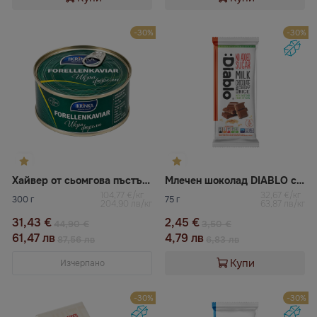
-30%
-30%
Хайвер от сьомгова пъстърва
Млечен шоколад DIABLO с експандиран ориз
104,77 €/кг
32,67 €/кг
300 г
75 г
204,90 лв/кг
63,87 лв/кг
31,43 €
2,45 €
44,90 €
3,50 €
61,47 лв
4,79 лв
87,56 лв
6,83 лв
Купи
Изчерпано
-30%
-30%