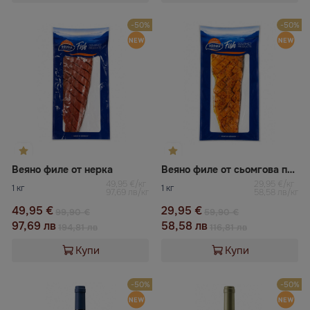
-50%
-50%
Веяно филе от нерка
Веяно филе от сьомгова пъстърва
49,95 €/кг
29,95 €/кг
1 кг
1 кг
97,69 лв/кг
58,58 лв/кг
49,95 €
29,95 €
99,90 €
59,90 €
97,69 лв
58,58 лв
194,81 лв
116,81 лв
Купи
Купи
-50%
-50%