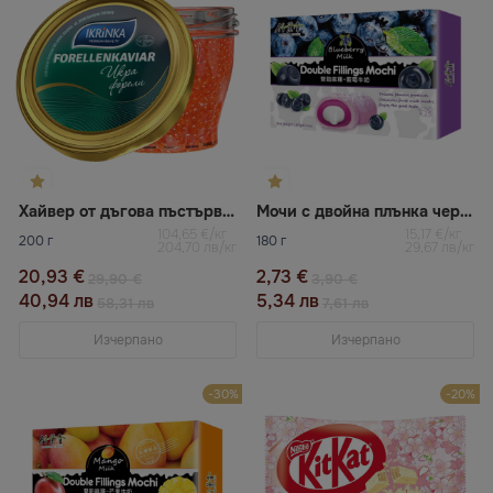
Хайвер от дъгова пъстърва IKRINKA
Мочи с двойна плънка черна боровинка и мляко BAMBOO HOUSE
104,65 €/кг
15,17 €/кг
200 г
180 г
204,70 лв/кг
29,67 лв/кг
20,93 €
2,73 €
29,90 €
3,90 €
40,94 лв
5,34 лв
58,31 лв
7,61 лв
Изчерпано
Изчерпано
-30%
-20%