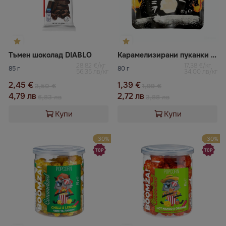
Тъмен шоколад DIABLO
Карамелизирани пуканки с вкус на пикантно манго и портокал, глазирани BOOMZA
28,82 €/кг
17,38 €/кг
85 г
80 г
56,35 лв/кг
34,00 лв/кг
2,45 €
1,39 €
3,50 €
1,99 €
4,79 лв
2,72 лв
6,83 лв
3,88 лв
Купи
Купи
-30%
-30%