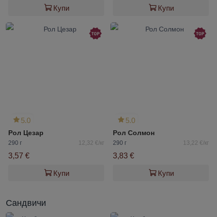
Купи
Купи
5.0
5.0
Рол Цезар
Рол Солмон
290 г
12,32 €/кг
290 г
13,22 €/кг
3,57 €
3,83 €
Купи
Купи
Сандвичи