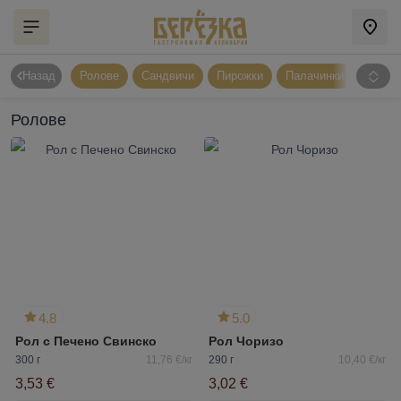
Назад
Ролове
Сандвичи
Пирожки
Палачинки
Напит
Ролове
4.8
5.0
Рол с Печено Свинско
Рол Чоризо
300 г
11,76 €/кг
290 г
10,40 €/кг
3,53 €
3,02 €