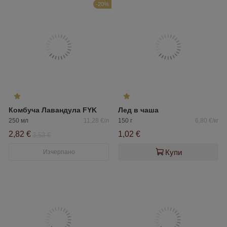
-20%
Комбуча Лавандула FYK
Лед в чаша
250 мл
11,28 €/л
150 г
6,80 €/кг
2,82 €
1,02 €
3,53 €
Купи
Изчерпано