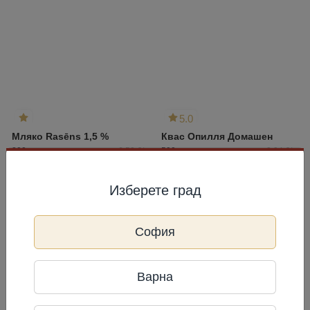
5.0
Мляко Rasēns 1,5 %
Квас Опилля Домашен
200 мл
6,50 €/л
500 г
2,04 €/кг
1,30 €
1,02 €
Изберете град
Изчерпано
Изчерпано
София
Варна