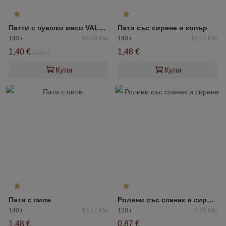
Патти с пуешко месо VALESTO
Пати със сирене и копър
140 г
10,00 €/кг
140 г
10,57 €/кг
1,40 €
1,48 €
2,00 €
Купи
Купи
Пати с пиле
Ролини със спанак и сирене
140 г
10,57 €/кг
120 г
7,25 €/кг
1,48 €
0,87 €