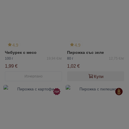
4.9
4.9
Чебурек с месо
Пирожка със зеле
100 г
19,94 €/кг
80 г
12,75 €/кг
1,99 €
1,02 €
Купи
Изчерпано