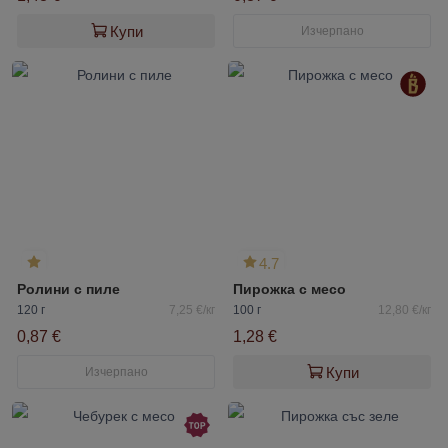
Купи
Изчерпано
4.7
Ролини с пиле
Пирожка с месо
120 г
7,25 €/кг
100 г
12,80 €/кг
0,87 €
1,28 €
Купи
Изчерпано