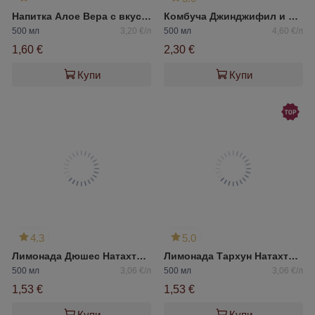
Напитка Алое Вера с вкус на диня
Комбуча Джинджифил и Шафран
500 мл
3,20 €/л
500 мл
4,60 €/л
1,60 €
2,30 €
Купи
Купи
4.3
5.0
Лимонада Дюшес Натахтари
Лимонада Тархун Натахтари
500 мл
3,06 €/л
500 мл
3,06 €/л
1,53 €
1,53 €
Купи
Купи