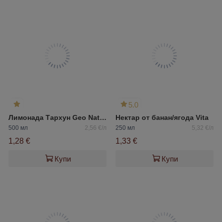
5.0
Лимонада Тархун Geo Natura
Нектар от банан/ягода Vita
500 мл
2,56 €/л
250 мл
5,32 €/л
1,28 €
1,33 €
Купи
Купи