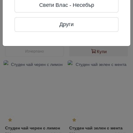
Свети Влас - Несебър
5.0
Други
Кокосова вода с пулп
Студен чай зелен
500 мл
2,56 €/л
500 мл
1,94 €/л
1,28 €
0,97 €
Купи
Изчерпано
Студен чай черен с лимон
Студен чай зелен с мента