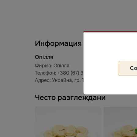
Информация за производит
Опілля
Фирма: Опілля
С
Телефон: +380 (67) 352 72 52
Адрес: Украйна, гр. Тернопол, ул. Билецка,
Често разглеждани