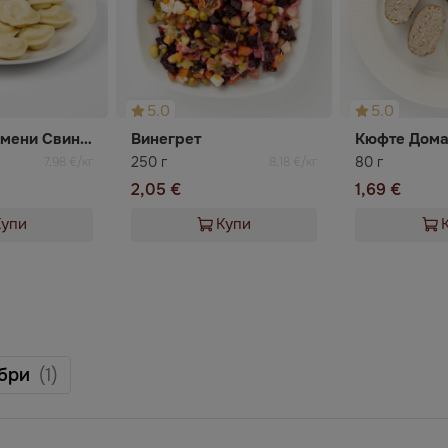
5.0
5.0
Готвени Пелмени Свинско и Телешко 12 бр + сметана 50 гр
Винегрет
Кюфте Дом
250 г
80 г
7,98 €/кг
8,18 €/кг
2,05 €
1,69 €
Купи
Купи
бри
(1)