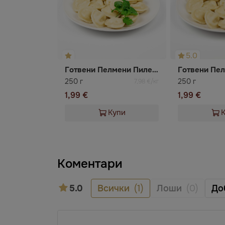
5.0
Готвени Пелмени Пилешко 12 бр + сметана 50 гр
250 г
250 г
7,98 €/кг
1,99 €
1,99 €
Купи
Коментари
5.0
Всички
(1)
Лоши
(0)
До