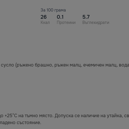
За 100 грама
26
0.1
5.7
Ккал
Протеини
Въглехидрати
о сусло (ръжено брашно, ръжен малц, ечемичен малц, вода
до +25°C на тъмно място. Допуска се наличие на утайка, 
ладено състояние.