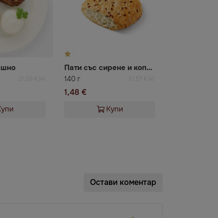
ашно
Пати със сирене и копър
140 г
21,09 €/кг
10,57 €/кг
1,48 €
Купи
Купи
Остави коментар