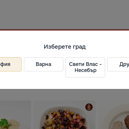
ел
Изберете град
офия
Варна
Свети Влас -
Дру
Несебър
 33.