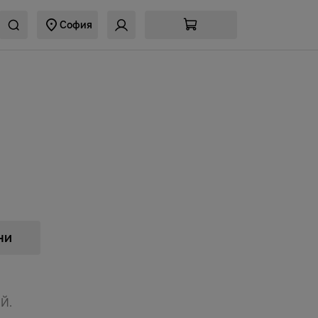
София
ни
Й.