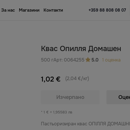
За нас
Магазини
Контакти
+359 88 808 08 07
Квас Опилля Домашен
500 г
Арт:
0064255
5.0
1 оценка
1,02 €
(2,04 €/кг)
Изчерпано
Оце
* 1 € = 1,95583 лв
Пастьоризиран квас ОПІЛЛЯ ДОМАШНІ