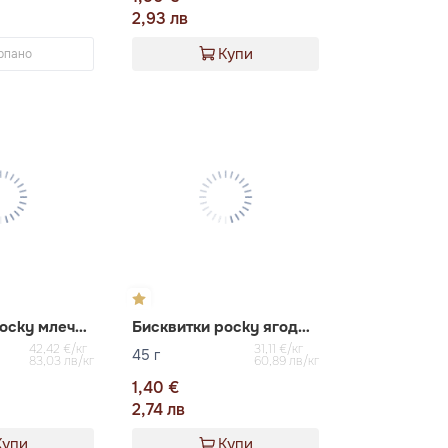
2,93 лв
Купи
рпано
Бисквитки pocky млечна матча GLICO
Бисквитки pocky ягода GLICO
42,42 €/кг
31,11 €/кг
45 г
83,03 лв/кг
60,89 лв/кг
1,40 €
2,74 лв
Купи
Купи