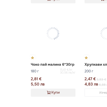
Чоко пай малина 6*30гр
15,61 €/кг
180 г
200 г
30,56 лв/кг
2,81 €
2,47 €
3,53 €
5,50 лв
4,83 лв
6,88 
Купи
Изче