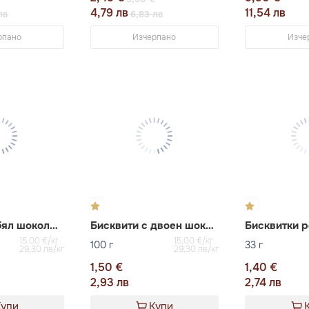
4,79 лв
11,54 лв
лв
6,83 лв
рпано
Изчерпано
Изче
Бисквити с бял шоколад и макадамия
Бисквити с двоен шоколад
15,00 €/кг
15,00 €/кг
100 г
33 г
29,30 лв/кг
29,30 лв/кг
1,50 €
1,40 €
2,93 лв
2,74 лв
Купи
Купи