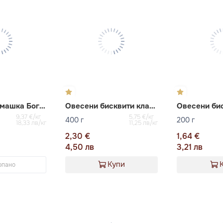
Бисквити Ромашка Богуславна
Овесени бисквити класик Богуславна
9,37 €/кг
5,75 €/кг
400 г
200 г
18,33 лв/кг
11,25 лв/кг
2,30 €
1,64 €
4,50 лв
3,21 лв
Купи
рпано