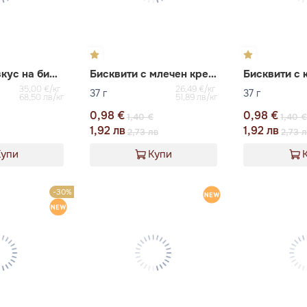
Бисквити с вкус на бисквити и крем GLICO
Бисквити с млечен крем с вкус на ванилия Koala's March
35,00 €/кг
26,49 €/кг
37 г
37 г
68,50 лв/кг
51,89 лв/кг
0,98 €
0,98 €
1,40 €
1,40 
1,92 лв
1,92 лв
2,73 лв
2,73 
Купи
Купи
-30%