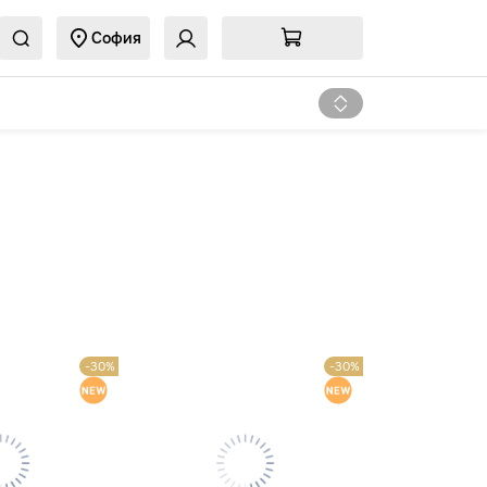
София
-30%
-30%