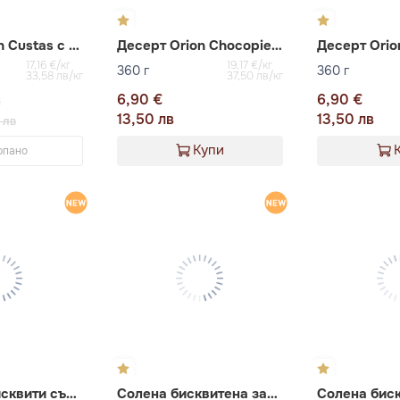
Десерт Orion Custas с вкус на тирамису
Десерт Orion Chocopie с вкус на праскова
17,16 €/кг
19,17 €/кг
360 г
360 г
33,58 лв/кг
37,50 лв/кг
6,90 €
6,90 €
€
13,50 лв
13,50 лв
 лв
Купи
рпано
Хрупкави бисквити със сусам „GOUTE“
Солена бисквитена закуска с вкус на яйчен крем „ORION C’EST BON“