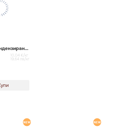
Сухари с кондензирано мляко Mario
10,04 €/кг
19,64 лв/кг
Купи