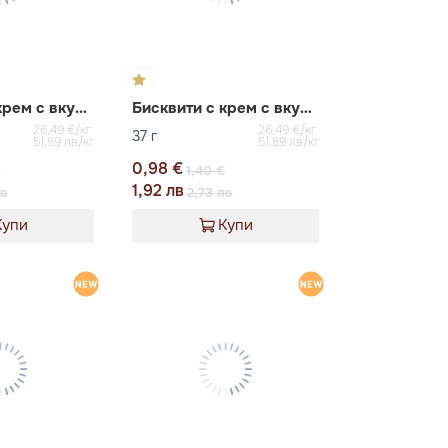
Бисквити с крем с вкус на ягода Koala's March
Бисквити с крем с вкус на манго Koala's March
26,49 €/кг
26,49 €/кг
37 г
51,89 лв/кг
51,89 лв/кг
0,98 €
€
1,40 €
1,92 лв
лв
2,73 лв
Купи
Купи