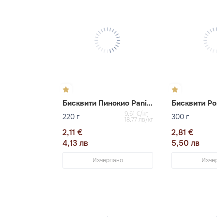
Бисквити Пинокио Panilino
9,61 €/кг
220 г
300 г
18,77 лв/кг
2,11 €
2,81 €
4,13 лв
5,50 лв
Изчерпано
Изче