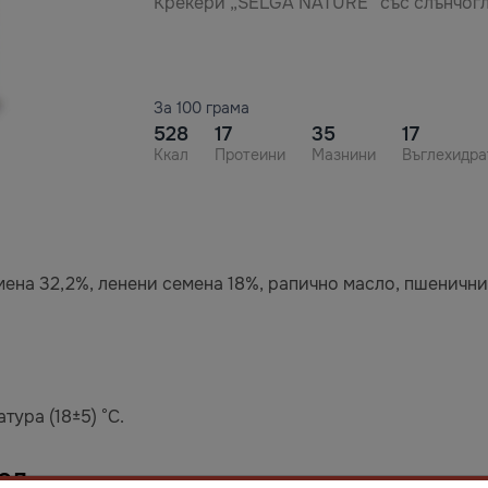
Крекери „SELGA NATURE“ със слънчогл
За 100 грама
528
17
35
17
Ккал
Протеини
Мазнини
Въглехидра
мена 32,2%, ленени семена 18%, рапично масло, пшенични
тура (18±5) °C.
ел