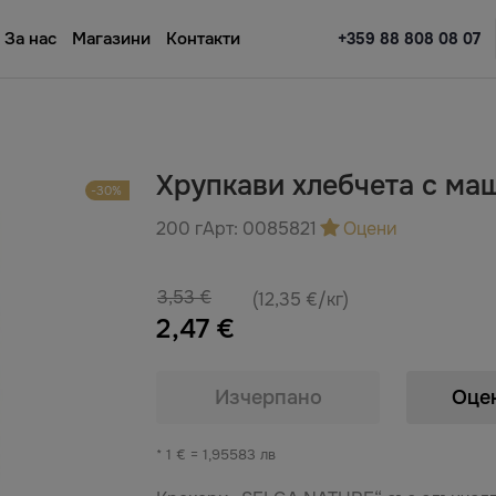
За нас
Магазини
Контакти
+359 88 808 08 07
Хрупкави хлебчета с мащ
-30%
200 г
Арт:
0085821
Оцени
3,53 €
(12,35 €/кг)
2,47 €
Изчерпано
Оце
* 1 € = 1,95583 лв