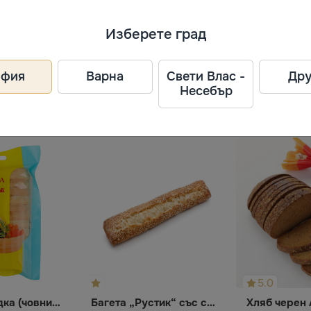
Изберете град
офия
Варна
Свети Влас -
Дру
ия
Несебър
5.0
Вафлена лодка (човник) Лекорна
Багета „Рустик“ със сусам
Хляб черен 