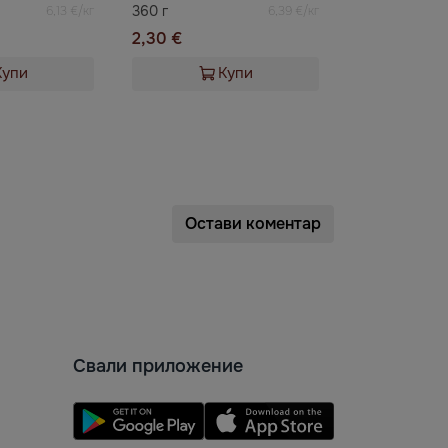
360 г
6,13 €/кг
6,39 €/кг
2,30 €
Купи
Купи
Остави коментар
Свали приложение