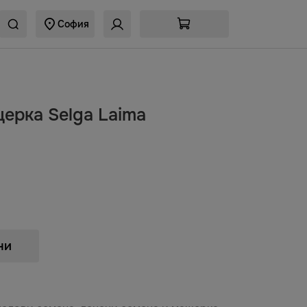
София
ерка Selga Laima
ни