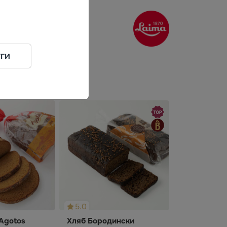
ги
5.0
Agotos
Хляб Бородински