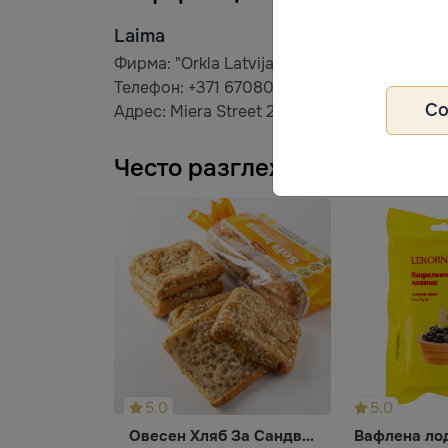
Laima
Фирма: "Orkla Latvija"
Телефон: +371 67080302
С
Адрес: Miera Street 22, Рига, LV-1001, Латв
Често разглеждани
5.0
5.0
Овесен Хляб За Сандвичи