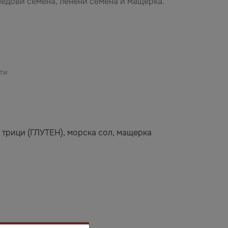
едови семена, ленени семена и мащерка.
ти
 трици (ГЛУТЕН), морска сол, мащерка