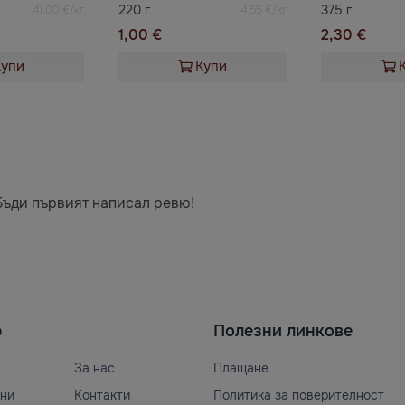
220 г
375 г
41,00 €/кг
4,55 €/кг
1,00 €
2,30 €
Купи
Купи
Бъди първият написал ревю!
ю
Полезни линкове
За нас
Плащане
ни
Контакти
Политика за поверителност