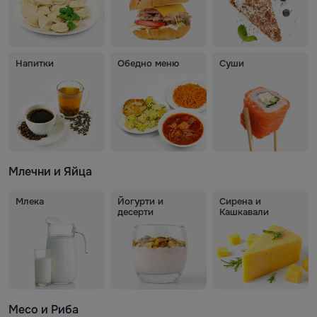
Напитки
Обедно меню
Суши
Млечни и Яйца
Млека
Йогурти и
Сирена и
десерти
Кашкавали
Месо и Риба