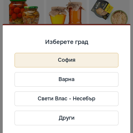
Пакетирани храни
Изберете град
Сосове и
Варива и
Кафе и Чай
Подправки
Макарони
София
Варна
Замразени продукти
Свети Влас - Несебър
Пелмени и
Сладолед
Други
Вареники
Други