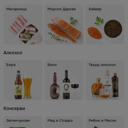
Месарница
Морски Дарове
Хайвер
Алкохол
Бира
Вино
Твърд алкохол
Консерви
Зеленчукови
Мед и Сладка
Рибни и Месни