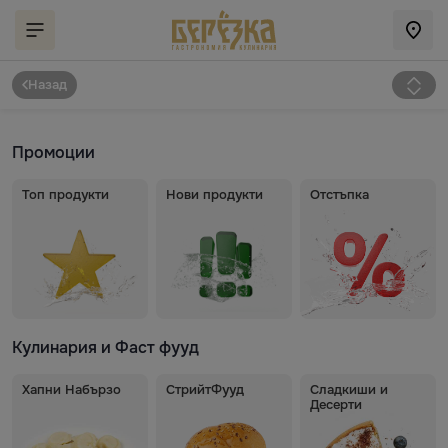
Назад
Промоции
Топ продукти
Нови продукти
Отстъпка
Кулинария и Фаст фууд
Хапни Набързо
СтрийтФууд
Сладкиши и
Десерти