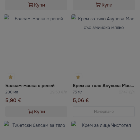
Купи
Купи
Балсам-маска с репей
Крем за тяло Акулова Мас със змийско мляко
200 мл
29,50 €/л
75 мл
67,47 €/л
5,90 €
5,06 €
Купи
Изчерпано