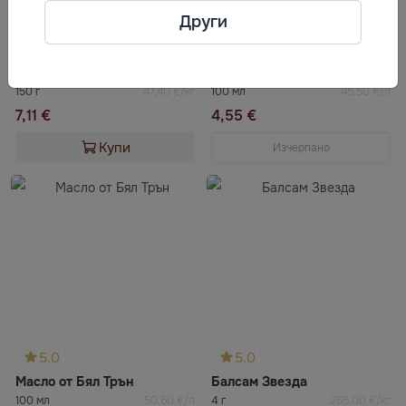
Други
5.0
5.0
Крем пяна пантенол-интензив с алое вера
Облепихово масло БИОЛИТ
150 г
47,40 €/кг
100 мл
45,50 €/л
7,11 €
4,55 €
Купи
Изчерпано
5.0
5.0
Масло от Бял Трън
Балсам Звезда
100 мл
50,60 €/л
4 г
255,00 €/кг