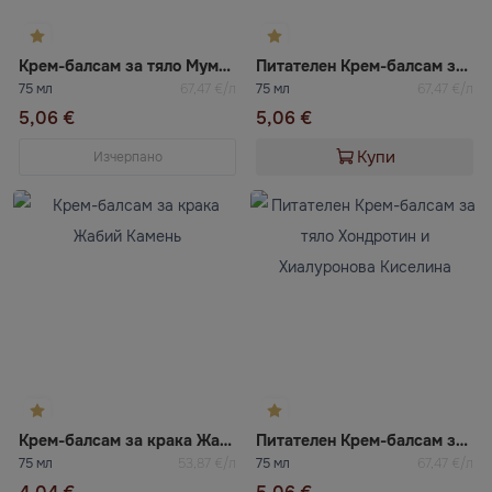
Крем-балсам за тяло Мумие
Питателен Крем-балсам за тяло Змийска Отрова и Хондроитин
75 мл
67,47 €/л
75 мл
67,47 €/л
5,06 €
5,06 €
Купи
Изчерпано
Крем-балсам за крака Жабий Камень
Питателен Крем-балсам за тяло Хондротин и Хиалуронова Киселина
75 мл
53,87 €/л
75 мл
67,47 €/л