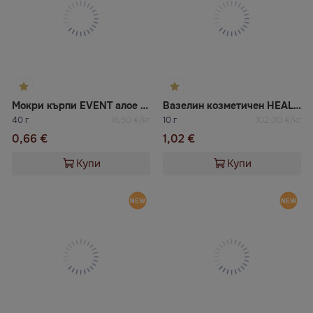
Мокри кърпи EVENT алое 15бр
Вазелин козметичен HEALER COSMETICS
40 г
16,50 €/кг
10 г
102,00 €/кг
0,66 €
1,02 €
Купи
Купи