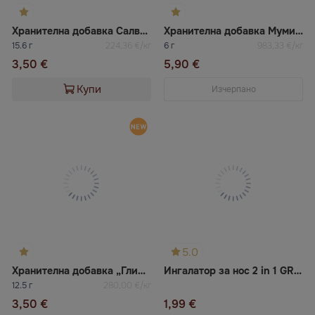
Хранителна добавка Салвия
Хранителна добавка Мумийо
15.6 г
224,36 €/кг
6 г
983,33 €/кг
3,50 €
5,90 €
Купи
Изчерпано
5.0
Хранителна добавка „Глицин“
Ингалатор за нос 2 in 1 GREEN HERB
12.5 г
280,00 €/кг
3,50 €
1,99 €