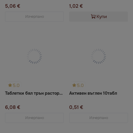
5,06 €
1,02 €
Купи
Изчерпано
5.0
5.0
Таблетки бял трън расторопша №60
Активен въглен 10табл
6,08 €
0,51 €
Изчерпано
Изчерпано