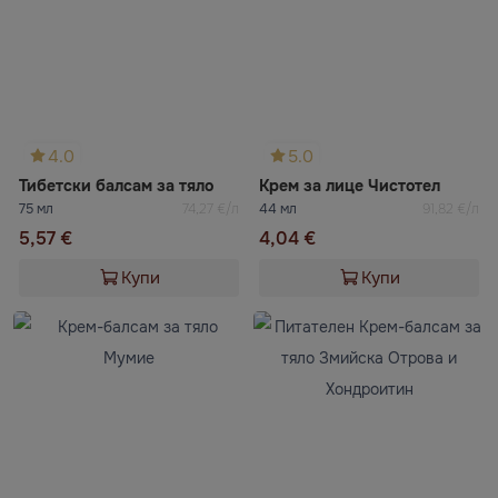
4.0
5.0
Тибетски балсам за тяло
Крем за лице Чистотел
75 мл
74,27 €/л
44 мл
91,82 €/л
5,57 €
4,04 €
Купи
Купи