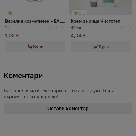
5.0
Вазелин козметичен HEALER COSMETICS
Крем за лице Чистотел
10 г
102,00 €/кг
44 мл
91,82 €/л
1,02 €
4,04 €
Купи
Купи
Коментари
Все още няма коментари за този продукт! Бъди
първият написал ревю!
Остави коментар