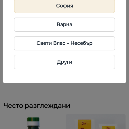
София
действие. Прилага се при дерматити, екземи,
невродермити, рани от залежаване. Ефективен е при
Варна
рани от удари, при термични, химични и лъчеви
изгаряния.
Свети Влас - Несебър
Информация за производител
ФитоБиоТехнологии
Други
Телефон: +38 (044) 501-04-98
Адрес: Украйна.
Често разглеждани