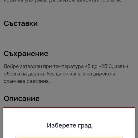
локална употреба. Да се избягва контакт с очите.
Съставки
Съхранение
Добре затворен при температура +5 до +25’С, извън
обсега на децата, без да се излага на директна
слънчева светлина.
Описание
Крем-балсам, създаден на основата на ракитник
(морски зърнастец), пречистено мумийо, с добавени
Изберете град
екстракти от билки. Притежава ненадминато
регенериращо