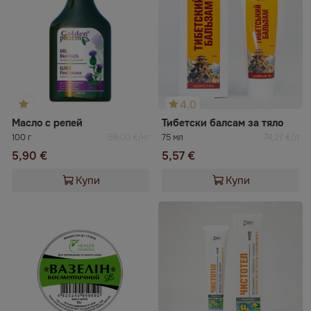
4.0
Масло с репей
Тибетски балсам за тяло
100 г
59,00 €/кг
75 мл
74,27 €/л
5,90 €
5,57 €
Купи
Купи