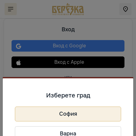
Вход
Вход с Google
Вход с Apple
или
Изберете град
София
Вход
Варна