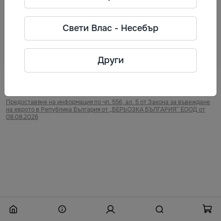
Забравена парола
Свети Влас - Несебър
Нямате още акаунт?
За да пазарувате по-удобно - направете си личен
кабинет!
Регистрирайте се
Други
Предоставяне на информация по чл. 55б, ал. 5 от Закона за въвеждане
на еврото в Република България от „БЕРЬОЗКА БЪЛГАРИЯ“ ЕООД от
08.08.2026