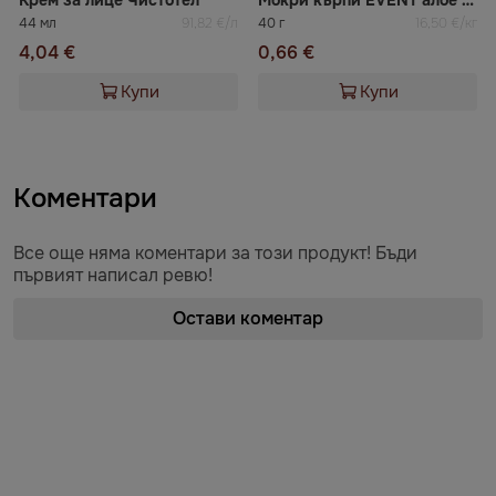
Крем за лице Чистотел
Мокри кърпи EVENT алое 15бр
44 мл
91,82 €/л
40 г
16,50 €/кг
4,04 €
0,66 €
Купи
Купи
Коментари
Все още няма коментари за този продукт! Бъди
първият написал ревю!
Остави коментар