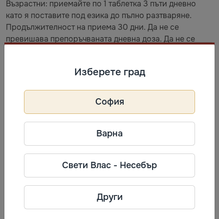
Възрастни: приемайте по 1 таблетка 3 пъти дневно
като я поставите под езика до пълно разтваряне.
Продължителност на приема 30 дни. Да не се
превишава препоръчваната дневна доза. Да не се
използва като заместител на разнообразното и
рационално хранене. Да се съхранява на място
Изберете град
недостъпно за малки деца. Ако сте бременна или
кърмите се консултирайте с лекар преди употреба. Да
не се употребява при индивидуална непоносимост
София
или алергия към някоя от съставките на продукта.
Варна
Хранителни стойности в препоръчвана доза за дневен
прием (3 таблетки):
Свети Влас - Несебър
Съставки: 1 табл. 3 табл.
Други
Глицин 100 mg* 300 mg*