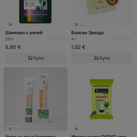
5.0
Шампоан с репей
Балсам Звезда
250 г
23,60 €/кг
4 г
255,00 €/кг
5,90 €
1,02 €
Купи
Купи
5.0