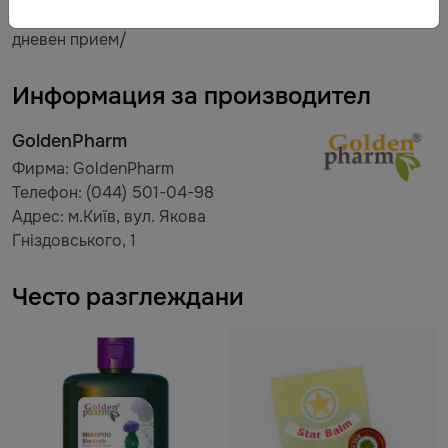
*неопределена ПДДП /препоръчителна доза за
дневен прием/
Информация за производител
GoldenPharm
Фирма: GoldenPharm
Телефон: (044) 501-04-98
Адрес: м.Київ, вул. Якова
Гніздовського, 1
Често разглеждани