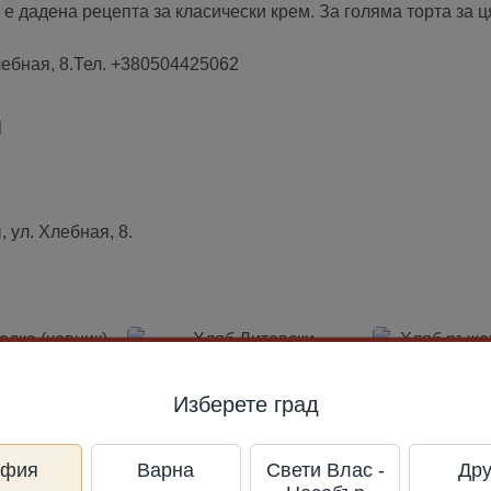
 е дадена рецепта за класически крем. За голяма торта за
лебная, 8.Тел. +380504425062
л
 ул. Хлебная, 8.
Изберете град
офия
Варна
Свети Влас -
Дру