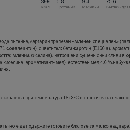
399
6.8
9.4
75.6
Ккал
Протеини
Мазнини
Въглехидра
вода питейна,маргарин трапезен «
млечен
специален» (пал
471
соев
лецитин), оцветител: бета-каротин (Е160 а), аромат
остта:
млечна
киселина), натрошени сушени сини сливи в
о
а киселина, ароматизант- мед), естествен мед 4,6 %,набухв
лина.
е съхранява при температура 18±3ºС и относителна влажнос
татъчно е да подържите готовите блатове за малко над пара