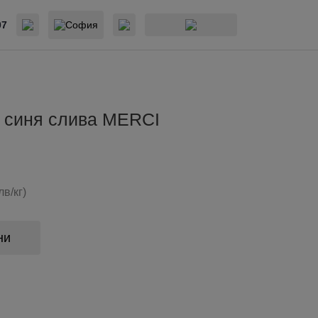
07
София
к синя слива MERCI
лв/кг)
ни