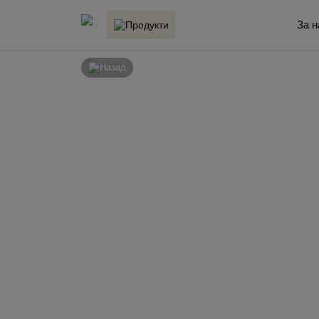
За н
Продукти
Назад