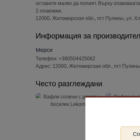
оставите малко да попият. Върху опаковката
2 опаковки.
12000, Житомирская обл., пгт Пулины, ул. Х
Информация за производите
Мерси
Телефон: +380504425062
Адрес: 12000, Житомирская обл., пгт Пулины,
Често разглеждани
С