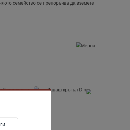
 цялото семейство се препоръчва да вземете
ги