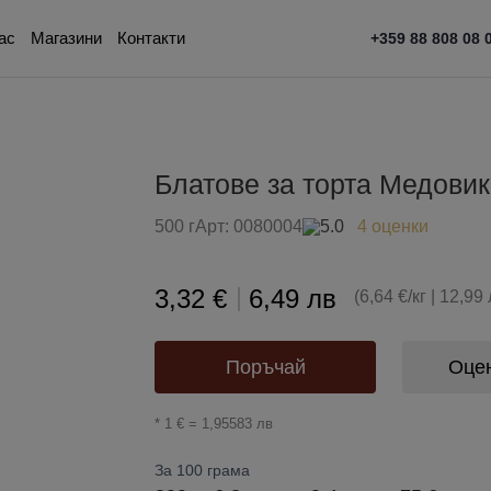
ас
Магазини
Контакти
+359 88 808 08 
Блатове за торта Медови
500 г
Арт:
0080004
5.0
4 оценки
3,32 €
6,49 лв
(6,64 €/кг | 12,99 
Поръчай
Оце
* 1 € = 1,95583 лв
За 100 грама