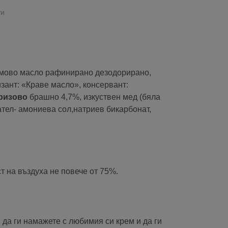
ти
мово масло рафинирано дезодорирано,
изант: «Краве масло», консервант:
ризово
брашно 4,7%, изкуствен мед (бяла
ател- амониева сол,натриев бикарбонат,
т на въздуха не повече от 75%.
, да ги намажете с любимия си крем и да ги