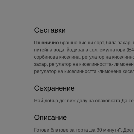
Съставки
Пшенично
брашно висши сорт, бяла захар, 
питейна вода, йодирана сол, емулгатори (Е
сорбинова киселина, регулатор на киселинн
захар, регулатор на киселинността- лимонен
регулатор на киселинността -лимонена кисе
Съхранение
Най-добър до: виж долу на опаковката Да с
Описание
Готови блатове за торта „за 30 минути". Дос