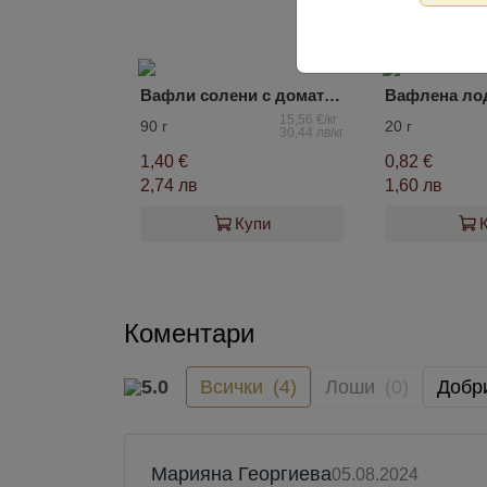
5.0
Вафли солени с домат и босилек Lekorna
15,56 €/кг
90 г
20 г
30,44 лв/кг
1,40 €
0,82 €
2,74 лв
1,60 лв
Купи
Коментари
5.0
Всички
(4)
Лоши
(0)
Добр
Марияна Георгиева
05.08.2024