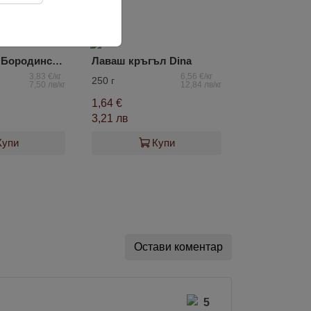
5.0
Хляб ръжен Бородински Eesti Pagar
Лаваш кръгъл Dina
3,83 €/кг
6,56 €/кг
250 г
7,50 лв/кг
12,84 лв/кг
1,64 €
3,21 лв
Купи
Купи
Остави коментар
5