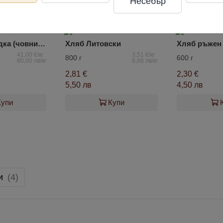
Несебър
4.7
Вафлена лодка (човник) Лекорна
Хляб Литовски
41,00 €/кг
3,51 €/кг
800 г
600 г
80,00 лв/кг
6,88 лв/кг
2,81 €
2,30 €
5,50 лв
4,50 лв
Купи
Купи
и
(4)