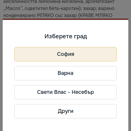
киселинността лимонена киселина, ароматизант
„Масло“, оцветител бета-каротин); захар; варено
кондензирано МЛЯКО със захар (КРАВЕ МЛЯКО
пълномаслено, КРАВЕ МЛЯКО обезмаслено, захар 46
%, лактоза); сол; емулгатор лецитин СОЯ (E322);
Изберете град
ароматизант „Ванилия“]. Може да съдържа ФЪСТЪЦИ,
СУСАМ, ЛЕШНИЦИ.
София
Съхранение
Най-добър до: виж опаковката. Съхранявайте при
Варна
температура не по-висока от 25 °С и относителна
влажност на въздуха не повече от 75 %.
Свети Влас - Несебър
Информация за производител
Други
SALEKS
Фирма: ТОВ “Салекс Абсолют”
Телефон: +380675303088