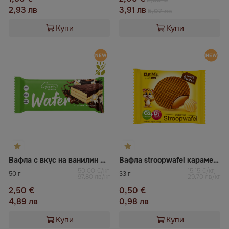
2,93 лв
3,91 лв
5,07 лв
Купи
Купи
Вафла с вкус на ванилин GAMS
Вафла stroopwafel карамел и масло DEMI
50,00 €/кг
15,15 €/кг
50 г
33 г
97,80 лв/кг
29,70 лв/кг
2,50 €
0,50 €
4,89 лв
0,98 лв
Купи
Купи