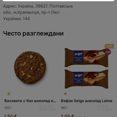
Адрес: Україна, 39627, Полтавська
обл., м.Кременчук, пр-т Лесі
Українки, 144
Често разглеждани
-23%
Бисквити с бял шоколад и макадамия
Вафли Selga шоколад Laima
15,00 €/кг
11,11 €/кг
100 г
180 г
29,30 лв/кг
21,72 лв/кг
1,50 €
2,00 €
2,60 €