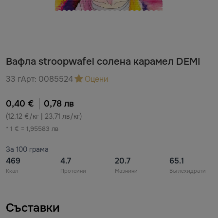
Вафла stroopwafel солена карамел DEMI
33 г
Арт:
0085524
Оцени
0,40 €
0,78 лв
(12,12 €/кг | 23,71 лв/кг)
* 1 € = 1,95583 лв
За 100 грама
469
4.7
20.7
65.1
Ккал
Протеини
Мазнини
Въглехидрати
Съставки