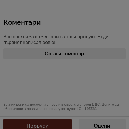
Коментари
Все още няма коментари за този продукт! Бъди
първият написал ревю!
Остави коментар
Всички цени са посочени в лева и в евро, с включен ДДС. Цените са
обозначени в лева и евро по валутен курс: 1 € = 1,95583 лв.
Предоставяне на информация по чл. 55б, ал. 5 от Закона за въвеждане
на еврото в Република България от „БЕРЬОЗКА БЪЛГАРИЯ“ ЕООД от
Поръчай
Оцени