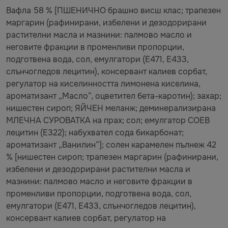
Вафла 58 % [ПШЕНИЧНО брашно висш клас; трапезен
маргарин (рафинирани, избелени и дезодорирани
растителни масла и мазнини: палмово масло и
неговите фракции в променливи пропорции,
подготвена вода, сол, емулгатори (E471, E433,
слънчогледов лецитин), консервант калиев сорбат,
регулатор на киселинността лимонена киселина,
ароматизант „Масло“, оцветител бета-каротин); захар;
нишестен сироп; ЯЙЧЕН меланж; деминерализирана
МЛЕЧНА СУРОВАТКА на прах; сол; емулгатор СОЕВ
лецитин (E322); набухвател сода бикарбонат;
ароматизант „Ванилин“]; солен карамелен пълнеж 42
% [нишестен сироп; трапезен маргарин (рафинирани,
избелени и дезодорирани растителни масла и
мазнини: палмово масло и неговите фракции в
променливи пропорции, подготвена вода, сол,
емулгатори (E471, E433, слънчогледов лецитин),
консервант калиев сорбат, регулатор на