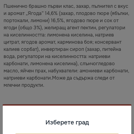
Пшенично брашно първи клас, захар, пълнител с вкус
и аромат „Ягода” 14,6% (захар, плодово пюре (ябълки,
портокали, лимони) 16,5%, ягодово пюре и сок от
ягоди (общо 3%), желиращ агент пектин, регулатори
на киселинността: лимонена киселина, натриев
цитрат, ягодов аромат, карминова боя; консервант
калиев сорбат), инвертиран сироп (захар, питейна
вода, регулатори на киселинността: натриеви
карбонати, лимонена киселина), слънчогледово
масло, яйчен прах, набухватели: амониеви карбонати,
натриеви карбонати.Може да съдържа следи от
млечни продукти.
Съхранение
Изберете град
Да се съхранява при температура от (18±5)°С и