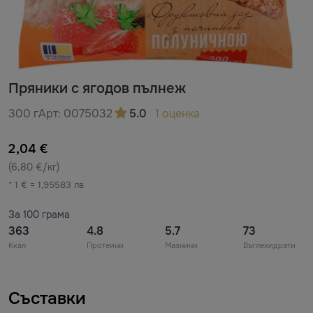
Пряники с ягодов пълнеж
300 г
Арт:
0075032
5.0
1 оценка
2,04 €
(6,80 €/кг)
* 1 € = 1,95583 лв
За 100 грама
363
4.8
5.7
73
Ккал
Протеини
Мазнини
Въглехидрати
Съставки