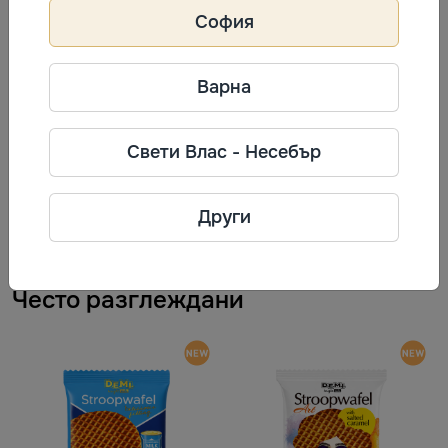
относителна влажност на въздуха не повече от 75%.
София
Варна
Информация за производител
Свети Влас - Несебър
Kyivkhlib
Телефон: +38 (044) 354 40 30
Други
Адрес: ул. Межигорская, 83. Киев,
Украина, 02000
Често разглеждани