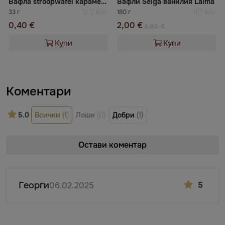
Вафла stroopwafel карамел и манго SALEKS
Вафли Selga ванилия Laima
33 г
12,12 €/кг
180 г
11,11 €/кг
0,40 €
2,00 €
2,60 €
Купи
Купи
Коментари
5.0
Всички
(1)
Лоши
(0)
Добри
(1)
Остави коментар
Георги
5
06.02.2025