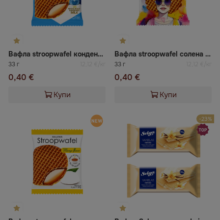
Вафла stroopwafel кондензирано мляко DEMI
Вафла stroopwafel солена карамел DEMI
33 г
12,12 €/кг
33 г
12,12 €/кг
0,40 €
0,40 €
Купи
Купи
-23%