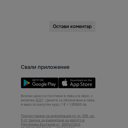
Остави коментар
Свали приложение
Всички цени са посочени в лева и в евро, с
включен ДДС. Цените са обозначени в лева
и евро по валутен курс: 1 € = 1,95583 лв.
Предоставяне на информация по чл. 55б, ал.
5 от Закона за въвеждане на еврото в
Република България от „БЕРЬОЗКА