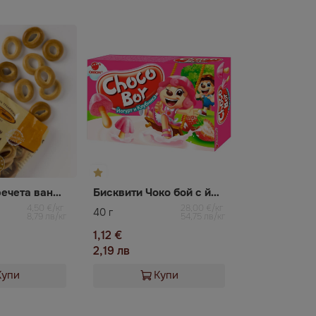
Варени гевречета ванилия Київхліб
Бисквити Чоко бой с йогурт и ягода
4,50 €/кг
28,00 €/кг
40 г
8,79 лв/кг
54,75 лв/кг
1,12 €
2,19 лв
Купи
Купи