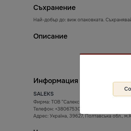
Съхранение
Най-добър до: виж опаковката. Съхранявай
Описание
Информация за производит
С
SALEKS
Фирма: ТОВ “Салекс Абсолют”
Телефон: +380675303088
Адрес: Україна, 39627, Полтавська обл., м.