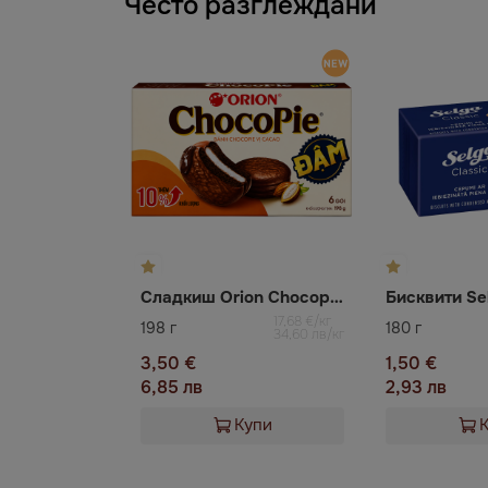
Често разглеждани
Сладкиш Orion Chocopie с какао
17,68 €/кг
198 г
180 г
34,60 лв/кг
3,50 €
1,50 €
6,85 лв
2,93 лв
Купи