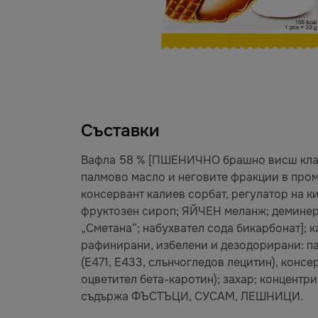
Съставки
Вафла 58 % [ПШЕНИЧНО брашно висш клас;
палмово масло и неговите фракции в проме
консервант калиев сорбат, регулатор на к
фруктозен сироп; ЯЙЧЕН меланж; деминер
„Сметана“; набухвател сода бикарбонат]; 
рафинирани, избелени и дезодорирани: па
(E471, E433, слънчогледов лецитин), конс
оцветител бета-каротин); захар; концентри
съдържа ФЪСТЪЦИ, СУСАМ, ЛЕШНИЦИ.