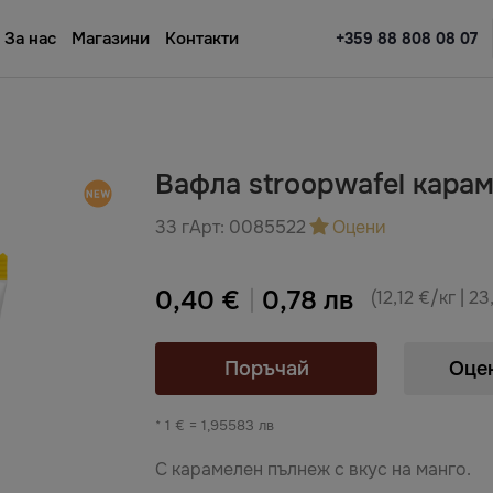
За нас
Магазини
Контакти
+359 88 808 08 07
Вафла stroopwafel кара
33 г
Арт:
0085522
Оцени
0,40 €
0,78 лв
(12,12 €/кг | 23
Поръчай
Оце
* 1 € = 1,95583 лв
C карамелен пълнеж с вкус на манго.