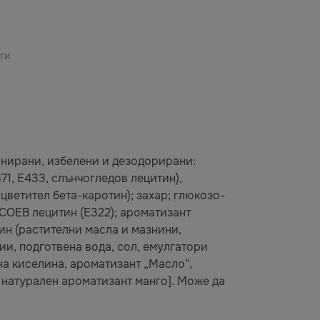
ти
нирани, избелени и дезодорирани:
1, E433, слънчогледов лецитин),
цветител бета-каротин); захар; глюкозо-
ОЕВ лецитин (E322); ароматизант
ин (растителни масла и мазнини,
и, подготвена вода, сол, емулгатори
на киселина, ароматизант „Масло“,
; натурален ароматизант манго]. Може да