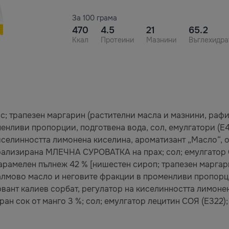
За 100 грама
470
4.5
21
65.2
Ккал
Протеини
Мазнини
Въглехидра
 трапезен маргарин (растителни масла и мазнини, рафи
нливи пропорции, подготвена вода, сол, емулгатори (E47
иселинността лимонена киселина, ароматизант „Масло“, о
ализирана МЛЕЧНА СУРОВАТКА на прах; сол; емулгатор С
карамелен пълнеж 42 % [нишестен сироп; трапезен маргар
лмово масло и неговите фракции в променливи пропорци
ервант калиев сорбат, регулатор на киселинността лимоне
ран сок от манго 3 %; сол; емулгатор лецитин СОЯ (E322)