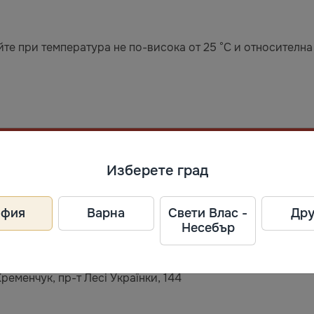
те при температура не по-висока от 25 °С и относителна 
Изберете град
ел
офия
Варна
Свети Влас -
Дру
Несебър
Кременчук, пр-т Лесі Українки, 144