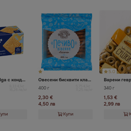
5.0
Бисквити Selga с кондензирано мляко
Овесени бисквити класик Богуславна
8,33 €/кг
5,75 €/кг
400 г
340 г
16,28 лв/кг
11,25 лв/кг
2,30 €
1,53 €
4,50 лв
2,99 лв
Купи
Купи