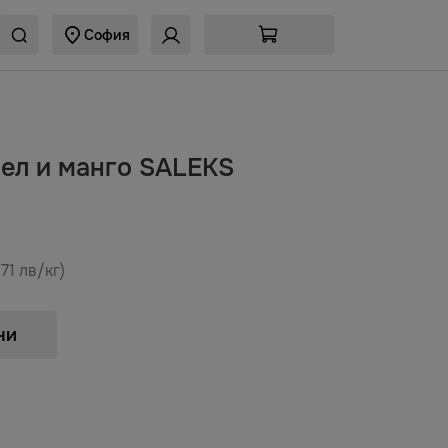
София
мел и манго SALEKS
,71 лв/кг)
ни