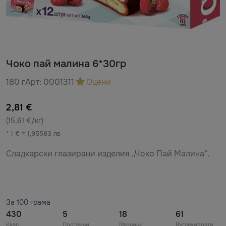
Чоко пай малина 6*30гр
180 г
Арт:
0001311
Оцени
2,81 €
(15,61 €/кг)
* 1 € = 1,95583 лв
Сладкарски глазирани изделия „Чоко Пай Малина“.
За 100 грама
430
5
18
61
Ккал
Протеини
Мазнини
Въглехидрати