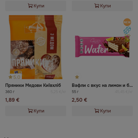
Купи
Купи
5.0
Пряники Медови Київхліб
Вафли с вкус на лимон и бадеми GAMS
360 г
5,25 €/кг
55 г
45,45 €/кг
1,89 €
2,50 €
Купи
Купи