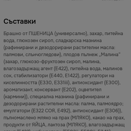
Съставки
Брашно от ПШЕНИЦА (универсално), захар, питейна
вода, глюкозен сироп, сладкарска мазнина
(рафинирани и дезодорирани растителни масла:
палмови, слънчогледови), плодов пълнеж „Малина“
(захар, глюкозо-фруктозен сироп, малина,
влагозадържащ агент (E422), питейна вода, малинов
сок, стабилизатори (E440, E1422), регулатори на
киселинността (E330, E331iii), антиоксидант (E300),
ароматизант, консервант (E202), оцветител
(кармини)), специална мазнина (рафинирани и
дезодорирани растителни масла: палма, палмоядро;
емулгатори (E322 СОЯ, E492), антиоксидант (E306)),
пълномаслено мляко на прах (МЛЯКО), какао на прах,
продукти от ЯЙЦА, лактоза (МЛЯКО), влагозадържащ