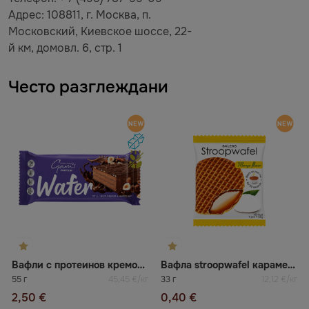
Адрес: 108811, г. Москва, п.
Московский, Киевское шоссе, 22-
й км, домовл. 6, стр. 1
Често разглеждани
Вафли с протеинов кремообразен пълнеж с ядки GAMS
Вафла stroopwafel карамел и манго SALEKS
55 г
45,45 €/кг
33 г
12,12 €/кг
2,50 €
0,40 €