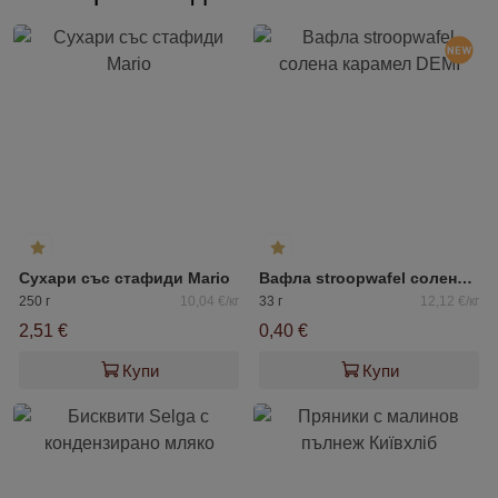
Сухари със стафиди Mario
Вафла stroopwafel солена карамел DEMI
250 г
10,04 €/кг
33 г
12,12 €/кг
2,51 €
0,40 €
Купи
Купи