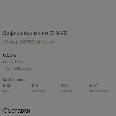
Вафлен бар манго CHUVS
30 г
Арт:
0085528
Оцени
0,50 €
(16,67 €/кг)
* 1 € = 1,95583 лв
За 100 грама
380
3.3
10.1
66.7
Ккал
Протеини
Мазнини
Въглехидрати
Съставки