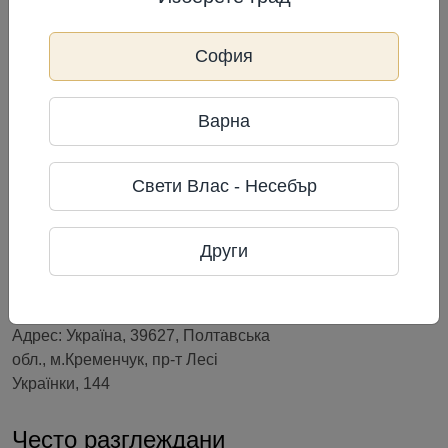
въздуха не повече от 75 %.
София
Описание
Варна
Свети Влас - Несебър
Информация за производител
Други
SALEKS
Фирма: ТОВ “Салекс Абсолют”
Телефон: +380675303088
Адрес: Україна, 39627, Полтавська
обл., м.Кременчук, пр-т Лесі
Українки, 144
Често разглеждани