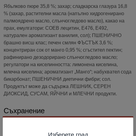
Ябълково пюре 35,8 %; захар; сладкарска глазура 16,8
% (захар, растителни масла (напълно хидрогенирано
палмоядрено масло, слънчогледово масло), какао на
прах, емулгатори: СОЕВ лецитин, E476, E492,
натурален ароматизант ванилия, сол); ПШЕНИЧНО
брашно висш клас; печен смлян ФЪСТЪК 3,6 %;
концентриран сок от манго 0,95 %; сгъстител пектин;
рафинирано дезодорирано слънчогледово масло;
регулатори на киселинността: лимонена киселина,
млечна киселина; ароматизант „Манго“; набухвател сода
бикарбонат; ПШЕНИЧНИ диетични фибри; сол.
Продуктът може да съдържа ЛЕШНИК, СЕРЕН
ДИОКСИД, СУСАМ, ЯЙЧНИ и МЛЕЧНИ продукти.
Съхранение
Най-добър до: виж опаковката. Съхранявайте при
температура (18±3) °С и относителна влажност на
Изберете град