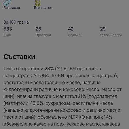
Без захар
Без глутен
За 100 грама
583
25
42
29
Ккал
Протеини
Мазнини
Въглехидрати
Съставки
Cмес от протеини 28% (МЛЕЧЕН протеинов
концентрат, СУРОВАТЪЧЕН протеинов концентрат),
растителни масла (рапично масло, напълно
хидрогенирани рапично и кокосово масло, масло от
ший), млечна глазура с малтитол 21% [подсладител
(малтитоли 45,6%, сукралоза), растителни масла
(напълно хидрогенирани кокосово и рапично масло,
масло от ший), обезмаслено МЛЯКО на прах 14%,
обезмаслено какао на прах, какаово масло, какаова