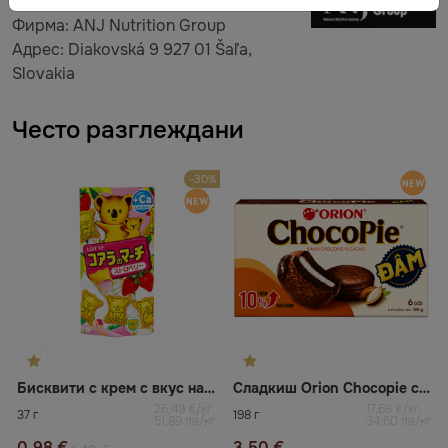
Фирма: ANJ Nutrition Group
Адрес: Diakovská 9 927 01 Šaľa,
Slovakia
Често разглеждани
-30%
Бисквити с крем с вкус на ягода Koala's March
Сладкиш Orion Chocopie с какао
26,49 €/кг
17,68 €/кг
37 г
198 г
51,89 лв/кг
34,60 лв/кг
0,98 €
3,50 €