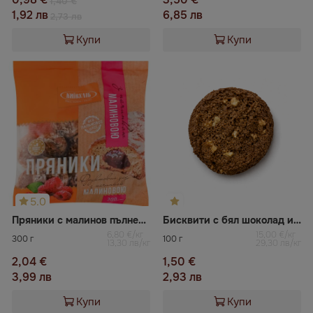
1,40 €
1,92 лв
6,85 лв
2,73 лв
Купи
Купи
5.0
Пряники с малинов пълнеж Київхліб
Бисквити с бял шоколад и макадамия
6,80 €/кг
15,00 €/кг
300 г
100 г
13,30 лв/кг
29,30 лв/кг
2,04 €
1,50 €
3,99 лв
2,93 лв
Купи
Купи