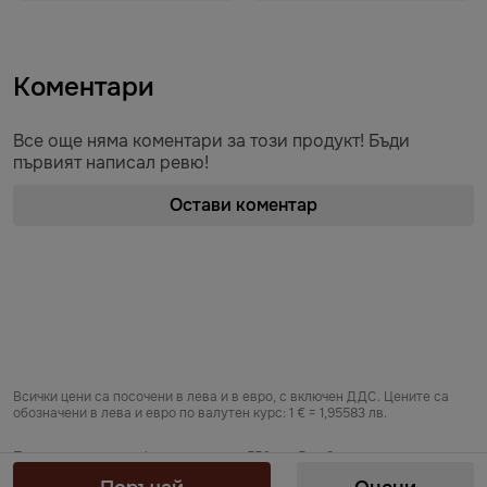
Коментари
Все още няма коментари за този продукт! Бъди
първият написал ревю!
Остави коментар
Всички цени са посочени в лева и в евро, с включен ДДС. Цените са
обозначени в лева и евро по валутен курс: 1 € = 1,95583 лв.
Предоставяне на информация по чл. 55б, ал. 5 от Закона за въвеждане
на еврото в Република България от „БЕРЬОЗКА БЪЛГАРИЯ“ ЕООД от