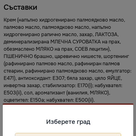
Съставки
Крем (напълно хидрогенирано палмоядково масло,
палмово масло, палмоядково масло, напълно
хидрогенирано рапично масло, захар, ЛАКТОЗА,
деминерализирана МЛЕЧНА СУРОВАТКА на прах,
обезмаслено МЛЯКО на прах, СОЕВ лецитин),
ПШЕНИЧНО брашно, царевично нишесте, шортенинг
(рафинирано палмово масло, рафиниран палмов
стеарин, рафинирано палмоядково масло, емулгатор:
E471), антиоксидант: E307; бяла захар, цяло ЯЙЦЕ,
инвертна захар, стабилизатор: E170(i); набухвател:
E503(ii), сол, ароматизант (ванилия, МЛЯКО),
оцветител: E150a; набухвател: E500(ii).
Предупреждение: съдържа МЛЯКО, СОЯ, ПШЕНИЦА,
ЯЙЦА.
Изберете град
Съхранение