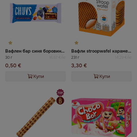
Вафлен бар синя боровинка CHUVS
Вафли stroopwafel карамел SALEKS
30 г
16,67 €/кг
231 г
14,29 €/кг
0,50 €
3,30 €
Купи
Купи