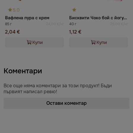
5.0
Вафлена пура с крем
Бисквити Чоко бой с йогурт и ягода
85 г
24,00 €/кг
40 г
28,00 €/кг
2,04 €
1,12 €
Купи
Купи
Коментари
Все още няма коментари за този продукт! Бъди
първият написал ревю!
Остави коментар