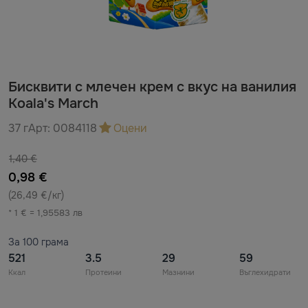
Бисквити с млечен крем с вкус на ванилия
Koala's March
37 г
Арт:
0084118
Оцени
1,40 €
0,98 €
(26,49 €/кг)
* 1 € = 1,95583 лв
За 100 грама
521
3.5
29
59
Ккал
Протеини
Мазнини
Въглехидрати