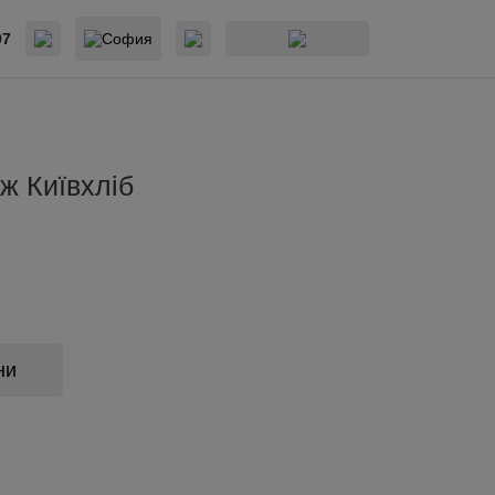
07
София
ж Київхліб
ни