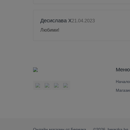
Десислава Х
21.04.2023
Любими!
Меню
Начало
Магази
Онлайн магазин от Березка
©2026. berezka.bg