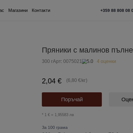
ас
Магазини
Контакти
+359 88 808 08 
Пряники с малинов пълне
300 г
Арт:
0075021
5.0
4 оценки
2,04 €
(6,80 €/кг)
Поръчай
Оце
* 1 € = 1,95583 лв
За 100 грама