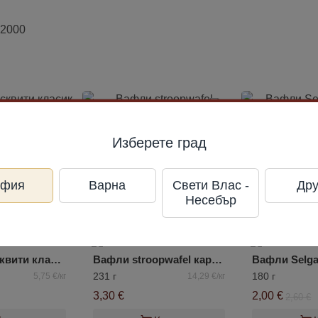
02000
Изберете град
офия
Варна
Свети Влас -
Дру
Несебър
Овесени бисквити класик Богуславна
Вафли stroopwafel карамел SALEKS
231 г
180 г
5,75 €/кг
14,29 €/кг
3,30 €
2,00 €
2,60 €