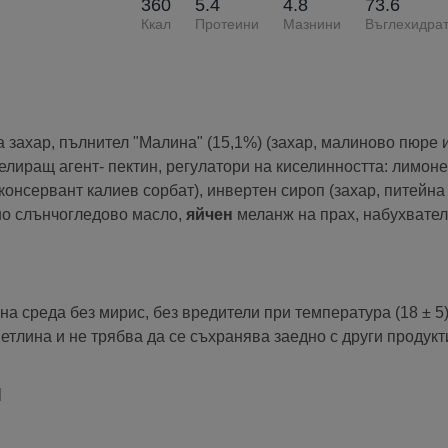
360
5.4
4.8
73.6
Ккал
Протеини
Мазнини
Въглехидра
захар, пълнител "Малина" (15,1%) (захар, малиново пюре и
лиращ агент- пектин, регулатори на киселинността: лимоне
 консервант калиев сорбат), инвертен сироп (захар, питейна
но слънчогледово масло,
яйчен
меланж на прах, набухвател
на среда без мирис, без вредители при температура (18 ± 5
ветлина и не трябва да се съхранява заедно с други продук
л