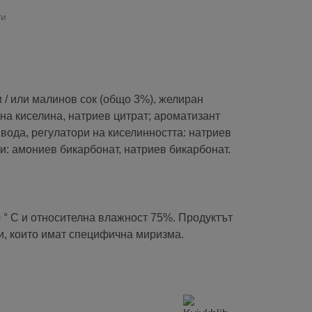
ти
 / или малинов сок (общо 3%), желиран
на киселина, натриев цитрат; ароматизант
 вода, регулатори на киселинността: натриев
и: амониев бикарбонат, натриев бикарбонат.
) ° C и относителна влажност 75%. Продуктът
ти, които имат специфична миризма.