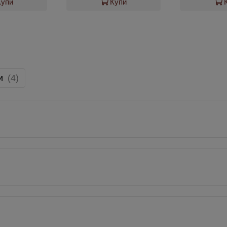
Купи
Купи
и
(4)