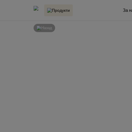
За н
Продукти
Назад