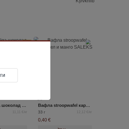
-23%
ги
Вафли Selga шоколад Laima
Вафла stroopwafel карамел и манго SALEKS
33 г
11,11 €/кг
12,12 €/кг
0,40 €