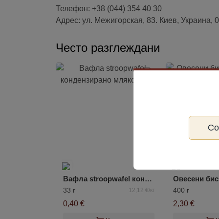
Телефон: +38 (044) 354 40 30
Адрес: ул. Межигорская, 83. Киев, Украина, 
Често разглеждани
С
Вафла stroopwafel кондензирано мляко DEMI
33 г
400 г
12,12 €/кг
0,40 €
2,30 €