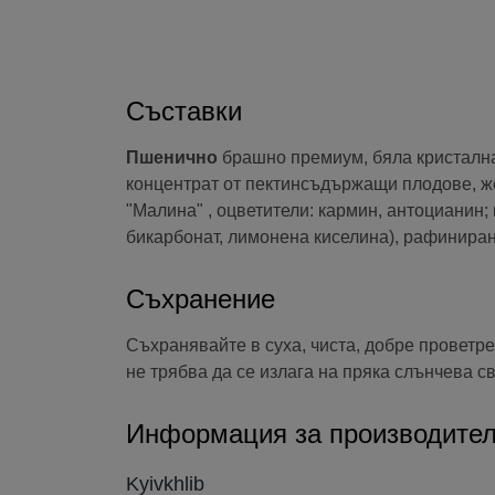
Съставки
Пшенично
брашно премиум, бяла кристална 
концентрат от пектинсъдържащи плодове, же
"Малина" , оцветители: кармин, антоцианин;
бикарбонат, лимонена киселина), рафинира
Съхранение
Съхранявайте в суха, чиста, добре проветре
не трябва да се излага на пряка слънчева с
Информация за производите
Kyivkhlib