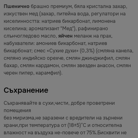
Пшенично
брашно премиум, бяла кристална захар,
изкуствен мед (захар, питейна вода, регулатори на
киселинността: натриев бикарбонат, лимонена
киселина; ароматизант "Мед"), рафинирано
слънчогледово масло,
яйчен
меланж на прах,
набухватели: амониев бикарбонат, натриев
бикарбонат; смес «Сухие духи» (0,3%) (смляна канела,
смляно индийско орехче, смлян джинджифил, смлян
бахар, смлян кардамон, смлян звезден анасон, смлян
черен пипер, карамфил).
Съхранение
Съхранявайте в сухи,чисти, добре проветрени
помещения
без миризма,не заразени с вредители на зърнени
храни,при температура от (18±5)°С и относителна
влажност на въздуха не-повече от 75%.Бисквити не