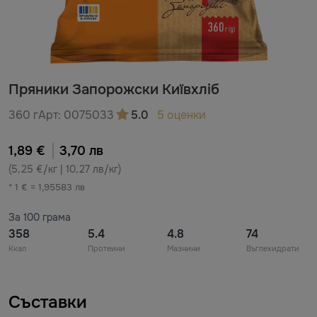
Пряники Запорожски Київхліб
360 г
Арт:
0075033
5.0
5 оценки
1,89 €
3,70 лв
(5,25 €/кг | 10,27 лв/кг)
* 1 € = 1,95583 лв
За 100 грама
358
5.4
4.8
74
Ккал
Протеини
Мазнини
Въглехидрати
Съставки