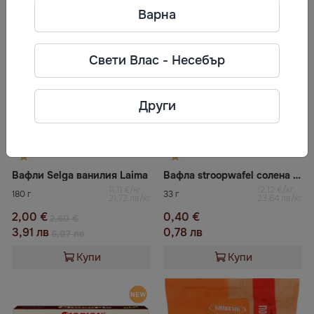
Варна
-23%
Свети Влас - Несебър
Други
Вафли Selga ванилия Laima
Вафла stroopwafel солена карамел DEMI
11,11 €/кг
12,12 €/кг
180 г
33 г
21,72 лв/кг
23,64 лв/кг
2,00 €
0,40 €
2,60 €
3,91 лв
0,78 лв
5,07 лв
Купи
Купи