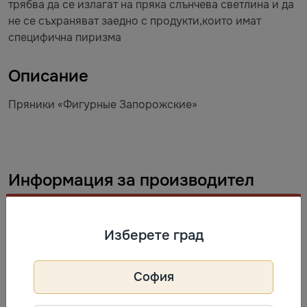
трябва да се излагат на пряка слънчева светлина и да
не се съхраняват заедно с продукти,които имат
специфична пиризма
Описание
Пряники «Фигурные Запорожские»
Информация за производител
Kyivkhlib
Телефон: +38 (044) 354 40 30
Изберете град
Адрес: ул. Межигорская, 83. Киев,
Украина, 02000
София
Често разглеждани