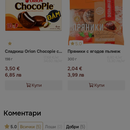
5.0
Сладкиш Orion Chocopie с какао
Пряники с ягодов пълнеж
17,68 €/кг
6,80 €/кг
198 г
300 г
34,60 лв/кг
13,30 лв/кг
3,50 €
2,04 €
6,85 лв
3,99 лв
Купи
Купи
Коментари
5.0
Всички
(5)
Лоши
(0)
Добри
(5)