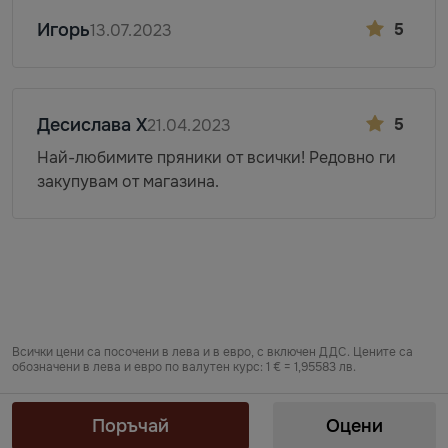
Игорь
5
13.07.2023
Десислава Х
5
21.04.2023
Най-любимите пряники от всички! Редовно ги
закупувам от магазина.
Всички цени са посочени в лева и в евро, с включен ДДС. Цените са
обозначени в лева и евро по валутен курс: 1 € = 1,95583 лв.
Предоставяне на информация по чл. 55б, ал. 5 от Закона за въвеждане
на еврото в Република България от „БЕРЬОЗКА БЪЛГАРИЯ“ ЕООД от
Поръчай
Оцени
06.08.2026