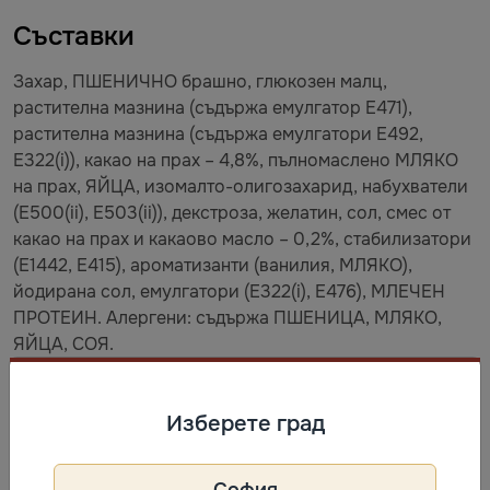
Съставки
Захар, ПШЕНИЧНО брашно, глюкозен малц,
растителна мазнина (съдържа емулгатор E471),
растителна мазнина (съдържа емулгатори E492,
E322(i)), какао на прах – 4,8%, пълномаслено МЛЯКО
на прах, ЯЙЦА, изомалто-олигозахарид, набухватели
(E500(ii), E503(ii)), декстроза, желатин, сол, смес от
какао на прах и какаово масло – 0,2%, стабилизатори
(E1442, E415), ароматизанти (ванилия, МЛЯКО),
йодирана сол, емулгатори (E322(i), E476), МЛЕЧЕН
ПРОТЕИН. Алергени: съдържа ПШЕНИЦА, МЛЯКО,
ЯЙЦА, СОЯ.
Съхранение
Изберете град
Най-добър до: виж на опаковката след „NGÀY SẢN
XUẤT“. Срок на годност: 12 месеца от датата на
София