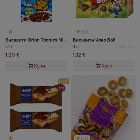
5.0
Бисквити Orion Toonies Miz с шоколад
Бисквити Чоко Бой
54 г
22,22 €/кг
45 г
24,89 €/кг
1,20 €
1,12 €
Купи
Купи
-23%
5.0