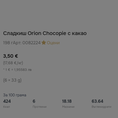
Сладкиш Orion Chocopie с какао
198 г
Арт:
0082224
Оцени
3,50 €
(17,68 €/кг)
* 1 € = 1,95583 лв
(6 × 33 g)
За 100 грама
424
6
18.18
63.64
Ккал
Протеини
Мазнини
Въглехидрати