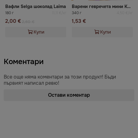
Вафли Selga шоколад Laima
Варени гевречета мини Київхліб
180 г
11,11 €/кг
340 г
4,50 €/кг
2,00 €
1,53 €
2,60 €
Купи
Купи
Коментари
Все още няма коментари за този продукт! Бъди
първият написал ревю!
Остави коментар