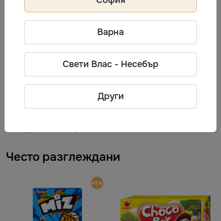
производство. Съхранявайте на сухо и прохладно
място, защитено от пряка слънчева светлина.
Варна
Информация за производител
Свети Влас - Несебър
Orion
Фирма: Orion Corporation
Телефон: + 7 (495) 787-99-09
Други
Адрес: 108811, г. Москва, п.
Московский, Киевское шоссе, 22-
й км, домовл. 6, стр. 1
Често разглеждани