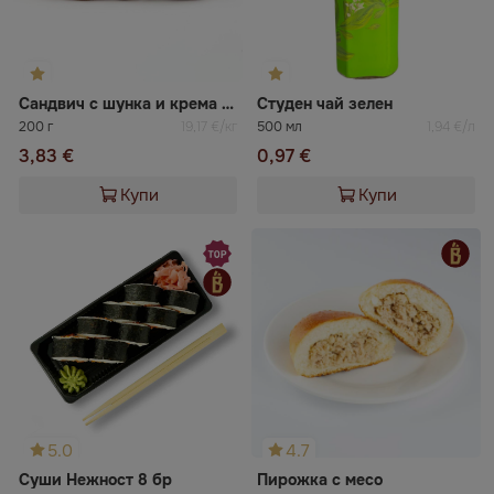
Сандвич с шунка и крема сирене
Студен чай зелен
200 г
19,17 €/кг
500 мл
1,94 €/л
3,83 €
0,97 €
Купи
Купи
5.0
4.7
Суши Нежност 8 бр
Пирожка с месо