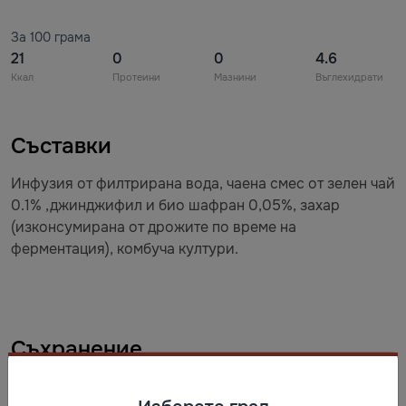
За 100 грама
21
0
0
4.6
Ккал
Протеини
Мазнини
Въглехидрати
Съставки
Инфузия от филтрирана вода, чаена смес от зелен чай
0.1% ,джинджифил и био шафран 0,05%, захар
(изконсумирана от дрожите по време на
ферментация), комбуча култури.
Съхранение
Съхранение преди и след отваряне: на сухо и хладно