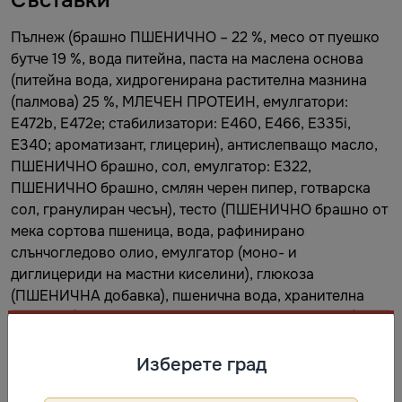
Съставки
Пълнеж (брашно ПШЕНИЧНО – 22 %, месо от пуешко
бутче 19 %, вода питейна, паста на маслена основа
(питейна вода, хидрогенирана растителна мазнина
(палмова) 25 %, МЛЕЧЕН ПРОТЕИН, емулгатори:
E472b, E472e; стабилизатори: E460, E466, E335i,
E340; ароматизант, глицерин), антислепващо масло,
ПШЕНИЧНО брашно, сол, емулгатор: E322,
ПШЕНИЧНО брашно, смлян черен пипер, готварска
сол, гранулиран чесън), тесто (ПШЕНИЧНО брашно от
мека сортова пшеница, вода, рафинирано
слънчогледово олио, емулгатор (моно- и
диглицериди на мастни киселини), глюкоза
(ПШЕНИЧНА добавка), пшенична вода, хранителна
добавка (концентрат от СУРОВАТЪЧЕН ПРОТЕИН),
емулгатор (E322), царевично нишесте, трапезна сол).
Може да съдържа следи от: СОЯ, ЯЙЦА, СУСАМ.
Изберете град