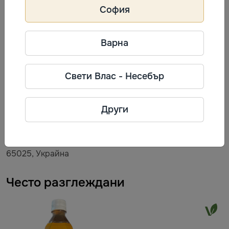
Съхранение
София
Най-добър до: виж опаковката.
Срок на годност: 12
месеца от датата на производство.
Варна
Информация за производител
Свети Влас - Несебър
VALESTO
Фирма: TM VALESTO
Други
Телефон: ​​​​‍ ​‍​‍‌‍ ‌ ​‍‌‍‍‌‌‍‌ ‌‍‍‌‌‍ ‍​‍​‍​ ‍‍​‍​‍‌ ​ ‌‍​‌‌‍ ‍‌‍‍‌‌ ‌​‌ ‍‌​‍ ‍‌‍‍‌‌‍ ​‍​‍​‍ ​​‍​‍‌‍‍​‌ ​‍‌‍‌‌‌‍‌‍​‍​‍​ ‍‍​‍​‍‌‍‍​‌ ‌​‌ ‌​‌ ​​‌ ​ ​ ‍‍​‍ ​‍ ‌ ‌‍‌‍​‌‌‍ ​‌‍‌‌‌ ​ ‌ ‌​‌‍ ​‍ ‌‌‍​‍‌‍​‌‌‍​ ‌‍‍ ‌‍‌‌‌‍ ‍‌‍‌​​‍ ‍‌ ‌‍‌‍‌‌‌ ​‍‌‍​ ‌‍‌‌‌‍ ​​‍ ‍‌‍​‌‌ ​​‌
Адрес: 19-ти км от Старокиевския
път, град Одеса, Одеска област,
65025, Украйна
Често разглеждани