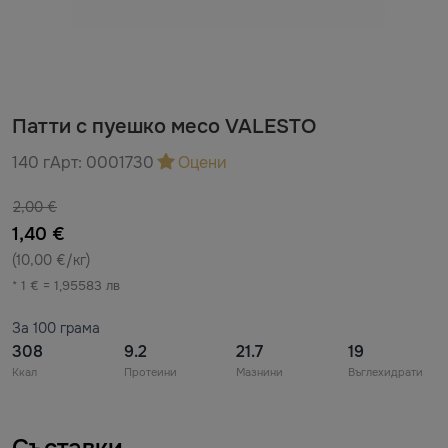
Патти с пуешко месо VALESTO
140 г
Арт:
0001730
Оцени
2,00 €
1,40 €
(10,00 €/кг)
* 1 € = 1,95583 лв
За 100 грама
308
9.2
21.7
19
Ккал
Протеини
Мазнини
Въглехидрати