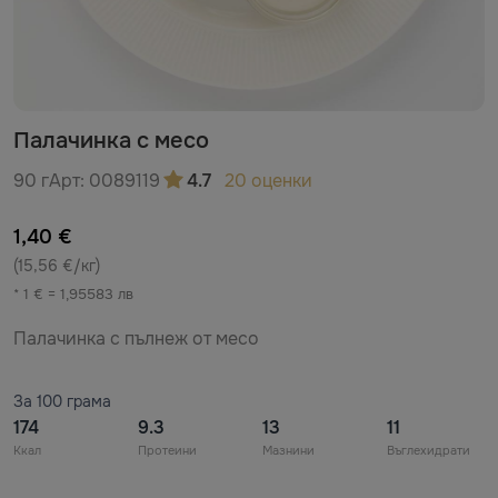
Палачинка с месо
90 г
Арт:
0089119
4.7
20 оценки
1,40 €
(15,56 €/кг)
* 1 € = 1,95583 лв
Палачинка с пълнеж от месо
За 100 грама
174
9.3
13
11
Ккал
Протеини
Мазнини
Въглехидрати