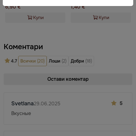
6,90 €
1,40 €
Купи
Купи
Коментари
4.7
Всички
(20)
Лоши
(2)
Добри
(18)
Остави коментар
Svetlana
5
29.06.2025
Вкусные