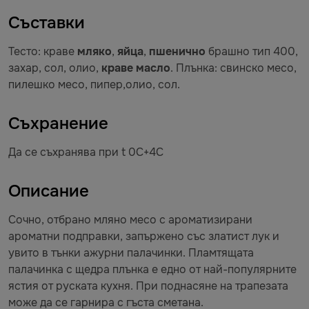
Съставки
Тесто: краве
мляко
,
яйца
,
пшенично
брашно тип 400,
захар, сол, олио,
краве масло
. Плънка: свинско месо,
пилешко месо, пипер,олио, сол.
Съхранение
Да се съхранява при t 0C+4C
Описание
Сочно, отбрано мляно месо с ароматизирани
ароматни подправки, запържено със златист лук и
увито в тънки ажурни палачинки. Пламтящата
палачинка с щедра плънка е едно от най-популярните
ястия от руската кухня. При поднасяне на трапезата
може да се гарнира с гъста сметана.