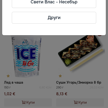
път, град Одеса, Одеска област,
Свети Влас - Несебър
65025, Украйна
Други
Често разглеждани
Лед в чаша
Суши Угорь/Змиорка 8 бр
150 г
6,80 €/кг
290 г
28,03 €/кг
1,02 €
8,13 €
Купи
Купи