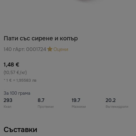
Пати със сирене и копър
140 г
Арт:
0001724
Оцени
1,48 €
(10,57 €/кг)
* 1 € = 1,95583 лв
За 100 грама
293
8.7
19.7
20.2
Ккал
Протеини
Мазнини
Въглехидрати
Съставки