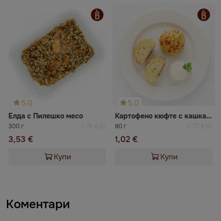
5.0
5.0
Елда с Пилешко месо
Картофено кюфте с кашкавал
300 г
11,76 €/кг
80 г
12,72 €/кг
3,53 €
1,02 €
Купи
Купи
Коментари