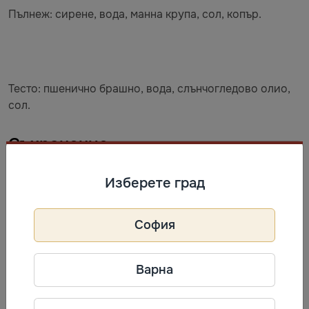
Пълнеж: сирене, вода, манна крупа, сол, копър.
Тесто: пшенично брашно, вода, слънчогледово олио,
сол.
Съхранение
Да се съхранява от +1С до +4С.
Изберете град
Информация за производител
София
VALESTO
Фирма: TM VALESTO
Варна
Телефон: ​​​​‍ ​‍​‍‌‍ ‌ ​‍‌‍‍‌‌‍‌ ‌‍‍‌‌‍ ‍​‍​‍​ ‍‍​‍​‍‌ ​ ‌‍​‌‌‍ ‍‌‍‍‌‌ ‌​‌ ‍‌​‍ ‍‌‍‍‌‌‍ ​‍​‍​‍ ​​‍​‍‌‍‍​‌ ​‍‌‍‌‌‌‍‌‍​‍​‍​ ‍‍​‍​‍‌‍‍​‌ ‌​‌ ‌​‌ ​​‌ ​ ​ ‍‍​‍ ​‍ ‌ ‌‍‌‍​‌‌‍ ​‌‍‌‌‌ ​ ‌ ‌​‌‍ ​‍ ‌‌‍​‍‌‍​‌‌‍​ ‌‍‍ ‌‍‌‌‌‍ ‍‌‍‌​​‍ ‍‌ ‌‍‌‍‌‌‌ ​‍‌‍​ ‌‍‌‌‌‍ ​​‍ ‍‌‍​‌‌ ​​‌
Адрес: 19-ти км от Старокиевския