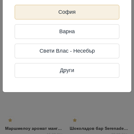
Laci
София
Фирма: Laci LTD
Телефон: +37166047555
Адрес: "Benūžu - Skauģi", Babītes
Варна
pag., Babītes nov., Латвия,
Често разглеждани
Свети Влас - Несебър
Други
Маршмелоу аромат манго/маракуя DEMI
Шоколадов бар Serenade Laima