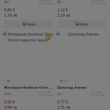
15,00 €/кг
28,00 €/кг
60 г
40 г
29,33 лв/кг
54,75 лв/кг
0,90 €
1,12 €
1,76 лв
2,19 лв
Купи
Купи
3.7
Желирани бонбони Orion Boom пикантно манго
Шоколад Аленка
21,28 €/кг
51,33 €/кг
23.5 г
15 г
41,70 лв/кг
100,67 лв/кг
0,50 €
0,77 €
0,98 лв
1,51 лв