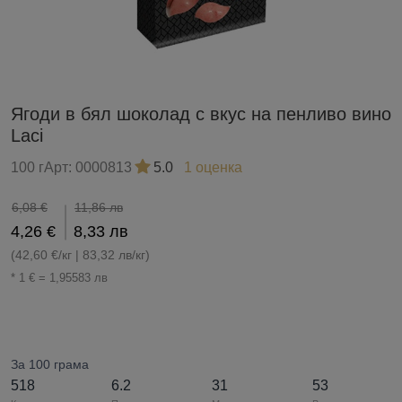
Ягоди в бял шоколад с вкус на пенливо вино
Laci
100 г
Арт:
0000813
5.0
1 оценка
6,08 €
11,86 лв
4,26 €
8,33 лв
(42,60 €/кг | 83,32 лв/кг)
* 1 € = 1,95583 лв
За 100 грама
518
6.2
31
53