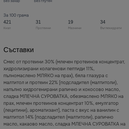
Без захар
Без глутен
За 100 грама
421
31
19
34
Ккал
Протеини
Мазнини
Въглехидрати
Съставки
Смес от протеини 30% (млечен протеинов концентрат,
хидролизирани колагенови пептиди 11%,
пълномаслено МЛЯКО на прах), бяла глазура с
малтитол и протеин 22% [подсладител (малтитоли),
напълно хидрогенирани рапично и кокосово масло,
сладка МЛЕЧНА СУРОВАТКА, обезмаслено МЛЯКО на
прах, млечен протеинов концентрат 10%, емулгатор
(лецитини), ароматизант], паста с вкус на ванилин с
малтитол 14% [подсладител (малтитоли), рапично
масло, какаово масло, сладка МЛЕЧНА СУРОВАТКА на