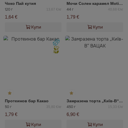
Чоко Пай кутия
Мочи Солен карамел Motiko
120 г
44 г
13,67 €/кг
40,68 €/кг
1,64 €
1,79 €
Купи
Купи
Протеинов бар Какао
Замразена торта „Київ-В“ ВАЦАК
50 г
450 г
35,80 €/кг
15,33 €/кг
1,79 €
6,90 €
Купи
Купи