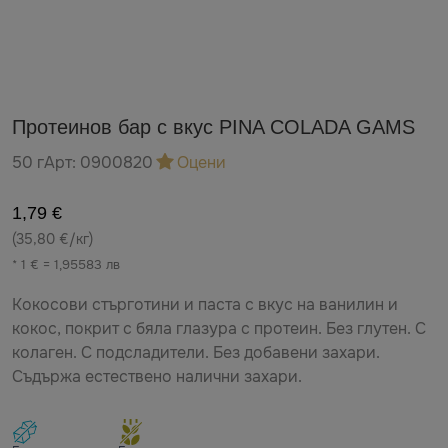
Протеинов бар с вкус PINA COLADA GAMS
50 г
Арт:
0900820
Оцени
1,79 €
(35,80 €/кг)
* 1 € = 1,95583 лв
Кокосови стърготини и паста с вкус на ванилин и
кокос, покрит с бяла глазура с протеин. Без глутен. С
колаген. С подсладители. Без добавени захари.
Съдържа естествено налични захари.