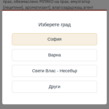
прах, обезмаслено МЛЯКО на прах, емулгатор
(лецитини), ароматизант], влагозадържащ агент
(глицерол), подсладител (малтитоли), екструдати от
СОЯ протеин 5% (СОЯ протеин, тапиоково нишесте,
Изберете град
сол), рапично масло, кокосови стърготини 2,4%, вода,
прах от лиофилизиран ананас 1,5%, регулатор на
киселинността (млечна киселина), ароматизанти,
София
сгъстител (акациева гума), оцветител (куркумин),
емулгатор (моно- и диглицериди на мастни
киселини), антиоксидант (екстракт, богат на
Варна
токофероли), сол. Може да съдържа ФЪСТЪЦИ и
ЯДКИ.
Свети Влас - Несебър
Съхранение
Други
Най-добър до: виж на опаковката. Съхранявайте на
сухо място при температура до +25°C. Прекомерната
консумация може да предизвика слабителен ефект.