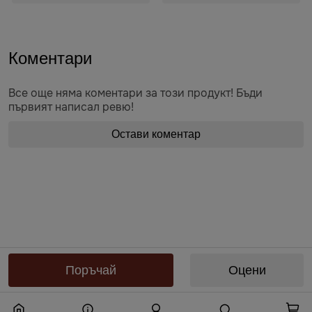
Коментари
Все още няма коментари за този продукт! Бъди
първият написал ревю!
Остави коментар
Предоставяне на информация по чл. 55б, ал. 5 от Закона за въвеждане
на еврото в Република България от „БЕРЬОЗКА БЪЛГАРИЯ“ ЕООД от
Поръчай
Оцени
10.08.2026