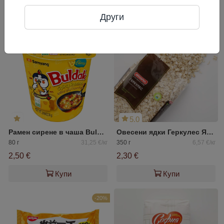
Често разглеждани
Други
5.0
Рамен сирене в чаша Buldak Samyang
Овесени ядки Геркулес Ярмарка
80 г
31,25 €/кг
350 г
6,57 €/кг
2,50 €
2,30 €
Купи
Купи
-20%