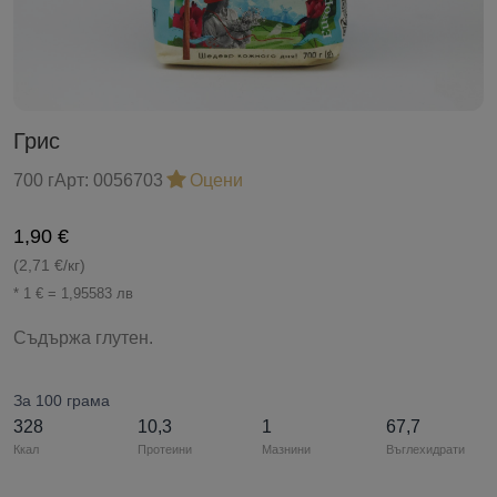
Грис
700 г
Арт:
0056703
Оцени
1,90 €
(2,71 €/кг)
* 1 € = 1,95583 лв
Съдържа глутен.
За 100 грама
328
10,3
1
67,7
Ккал
Протеини
Мазнини
Въглехидрати