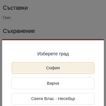
Съставки
Грис.
Съхранение
Да се съхранява в чисти, сухи, добре проветриви
помещения, които не са заразени от вредители.
Изберете град
Информация за производител
София
Gala Foods
Фирма: GALAFOODS
Телефон: +380 800 408 558
Варна
Адрес: Ул. Ефремова 8а, офис 55,
Киев, Украйна
Свети Влас - Несебър