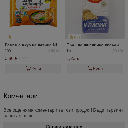
5.0
Рамен с вкус на патица NISSIN
Брашно пшенично классик тип 500 София мел
100 г
9,60 €/кг
1 кг
1,23 €/кг
0,96 €
1,23 €
1,20 €
Купи
Купи
Коментари
Все още няма коментари за този продукт! Бъди първият
написал ревю!
Остави коментар