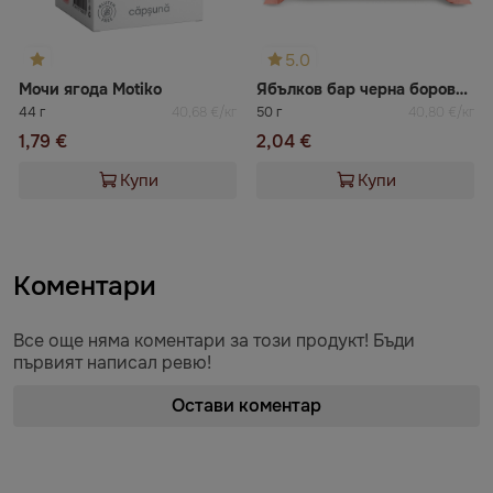
5.0
Мочи ягода Motiko
Ябълков бар черна боровинка без захар
44 г
40,68 €/кг
50 г
40,80 €/кг
1,79 €
2,04 €
Купи
Купи
Коментари
Все още няма коментари за този продукт! Бъди
първият написал ревю!
Остави коментар