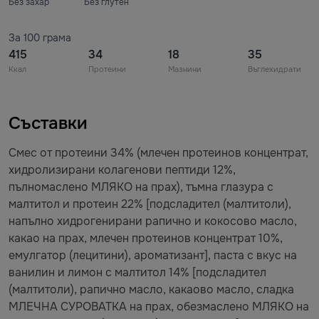
Без захар
Без глутен
За 100 грама
415
34
18
35
Ккал
Протеини
Мазнини
Въглехидрати
Съставки
Смес от протеини 34% (млечен протеинов концентрат,
хидролизирани колагенови пептиди 12%,
пълномаслено МЛЯКО на прах), тъмна глазура с
малтитол и протеин 22% [подсладител (малтитоли),
напълно хидрогенирани рапично и кокосово масло,
какао на прах, млечен протеинов концентрат 10%,
емулгатор (лецитини), ароматизант], паста с вкус на
ванилин и лимон с малтитол 14% [подсладител
(малтитоли), рапично масло, какаово масло, сладка
МЛЕЧНА СУРОВАТКА на прах, обезмаслено МЛЯКО на