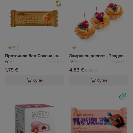
5.0
Протеинов бар Солена карамел
Замразен десерт „Плодова кошничка“ ВАЦАК
50 г
35,80 €/кг
360 г
13,42 €/кг
1,79 €
4,83 €
6,90 €
Купи
Купи