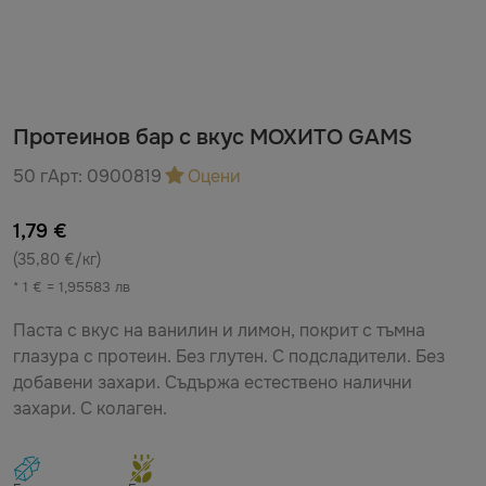
Протеинов бар с вкус МОХИТО GAMS
50 г
Арт:
0900819
Оцени
1,79 €
(35,80 €/кг)
* 1 € = 1,95583 лв
Паста с вкус на ванилин и лимон, покрит с тъмна
глазура с протеин. Без глутен. С подсладители. Без
добавени захари. Съдържа естествено налични
захари. С колаген.