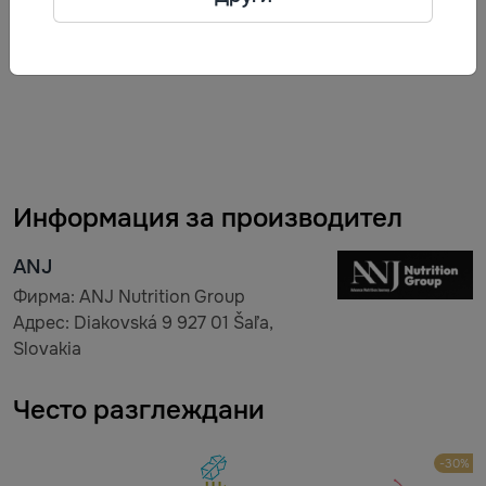
Описание
Информация за производител
ANJ
Фирма: ANJ Nutrition Group
Адрес: Diakovská 9 927 01 Šaľa,
Slovakia
Често разглеждани
-30%