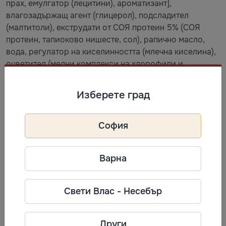
прах, емулгатор (лецитини), ароматизант],
влагозадържащ агент (глицерол), подсладител
(малтитоли), екструдати от СОЯ протеин 5% (СОЯ
протеин, тапиоково нишесте, сол), рапично масло,
вода, регулатор на киселинността (млечна киселина),
оцветител (медни комплекси на хлорофили и
хлорофилини), ароматизанти, сгъстител (акациева
гума), емулгатор (моно- и диглицериди на мастни
Изберете град
киселини), антиоксидант (екстракт, богат на
токофероли), сол. Може да съдържа ФЪСТЪЦИ и
ЯДКИ.
София
Съхранение
Варна
Най-добър до: виж на опаковката. Съхранявайте на
сухо място при температура до +25°C. Прекомерната
Свети Влас - Несебър
консумация може да предизвика слабителен ефект.
Илюстративно изображение е поставено върху
опаковката.
Други