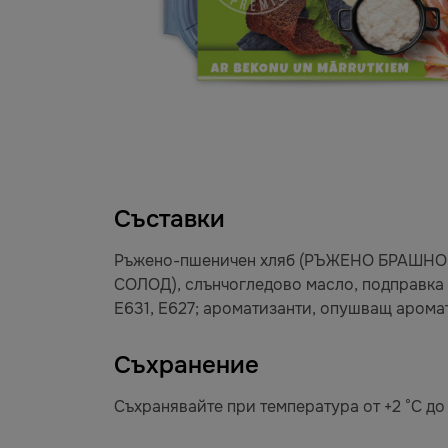
Съставки
Ръжено-пшеничен хляб (РЪЖЕНО БРАШНО,
СОЛОД), слънчогледово масло, подправка
E631, E627; ароматизанти, опушващ аромат
Съхранение
Съхранявайте при температура от +2 °C до 