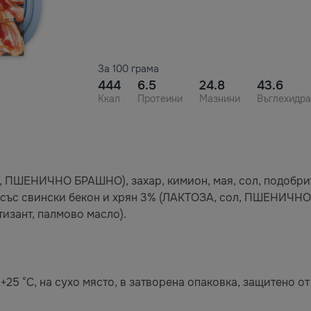
За 100 грама
444
6.5
24.8
43.6
Ккал
Протеини
Мазнини
Въглехидра
 ПШЕНИЧНО БРАШНО), захар, кимион, мая, сол, подоб
 със свински бекон и хрян 3% (ЛАКТОЗА, сол, ПШЕНИЧНО 
изант, палмово масло).
+25 °C, на сухо място, в затворена опаковка, защитено от