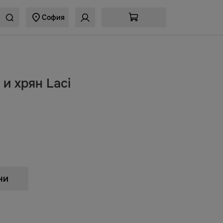
София
 и хрян Laci
ни