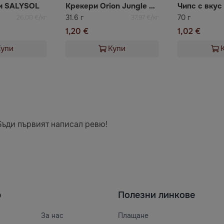
ки SALYSOL
Крекери Orion Jungle Boy с вкус на сирене
31.6 г
70 г
26,00 €/кг
37,97 €/кг
1,20 €
1,02 €
Купи
Купи
Бъди първият написал ревю!
ю
Полезни линкове
За нас
Плащане