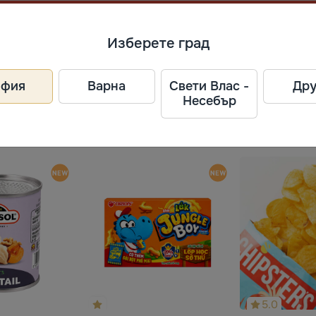
ел
Изберете град
офия
Варна
Свети Влас -
Дру
tes nov., Латвия,
Несебър
5.0