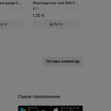
Чипс с вкус на раци Chipster's
Фъстъци със сол SALYSOL
60 г
14,57 €/кг
21,67 €/кг
1,30 €
Купи
Купи
Остави коментар
Свали приложение