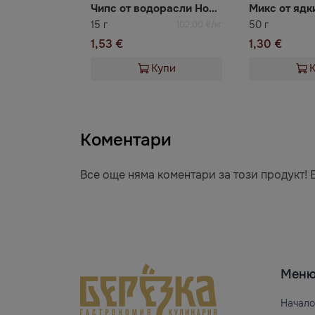
Чипс от водорасли Нори с трюфел 3 бр
Микс от яд
15 г
50 г
102,00 €/кг
1,53 €
1,30 €
Купи
Коментари
Все още няма коментари за този продукт! 
Мен
Начало