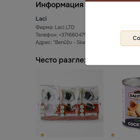
Информация за производит
Laci
Фирма: Laci LTD
Телефон: +37166047555
С
Адрес: "Benūžu - Skauģi", Babītes pag., Babī
Често разглеждани