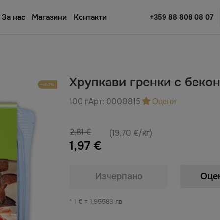
За нас
Магазини
Контакти
+359 88 808 08 07
Хрупкави гренки с бекон
-30%
100 г
Арт:
0000815
Оцени
2,81 €
(19,70 €/кг)
1,97 €
Изчерпано
Оце
* 1 € = 1,95583 лв