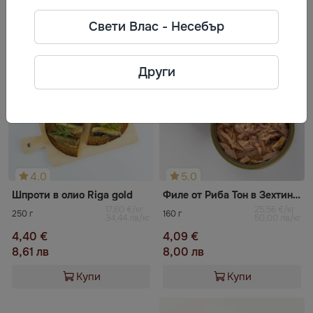
Често разглеждани
Свети Влас - Несебър
Други
4.0
5.0
Шпроти в олио Riga gold
Филе от Риба Тон в Зехтин Kaija
17,60 €/кг
25,56 €/кг
250 г
160 г
34,44 лв/кг
50,00 лв/кг
4,40 €
4,09 €
8,61 лв
8,00 лв
Купи
Купи