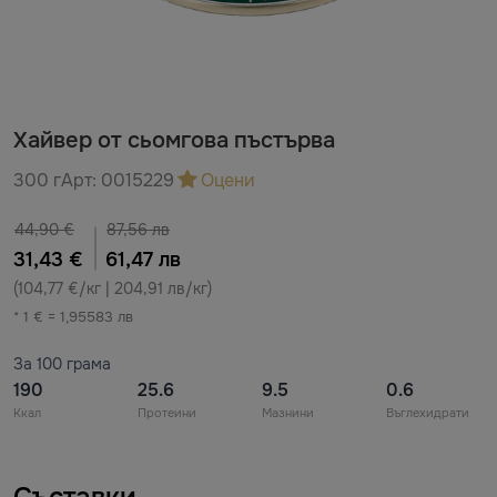
Хайвер от сьомгова пъстърва
300 г
Арт:
0015229
Оцени
44,90 €
87,56 лв
31,43 €
61,47 лв
(104,77 €/кг | 204,91 лв/кг)
* 1 € = 1,95583 лв
За 100 грама
190
25.6
9.5
0.6
Ккал
Протеини
Мазнини
Въглехидрати