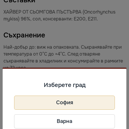
Съставки
ХАЙВЕР ОТ СЬОМГОВА ПЪСТЪРВА (Oncorhynchus
mykiss) 96%, сол, консерванти: E200, E211.
Съхранение
Най-добър до: виж на опаковката. Cъхранявайте при
температура от 0°C до +4°C. След отваряне
съхранявайте в хладилник и консумирайте в рамките
на 72 часа.
Информация за производител
Изберете град
Erste Kaviar Company
София
Телефон: +49 6673 2083600
Адрес: Hauptstraße 49, 36166
Haunetal, Германия.
Варна