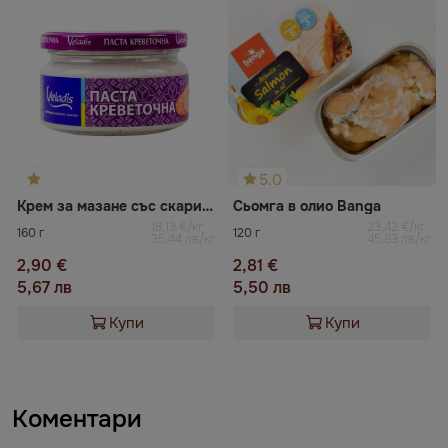
5.0
Крем за мазане със скариди деликатесен VELADIS
Сьомга в олио Banga
18,13 €/кг
23,42 €/кг
160 г
120 г
35,44 лв/кг
45,83 лв/кг
2,90 €
2,81 €
5,67 лв
5,50 лв
Купи
Купи
Коментари