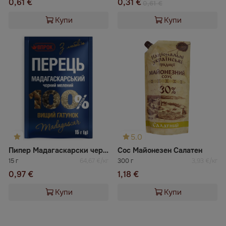
0,61 €
0,31 €
0,61 €
Купи
Купи
5.0
Пипер Мадагаскарски черен млян Впрок
Сос Майонезен Салатен
15 г
64,67 €/кг
300 г
3,93 €/кг
0,97 €
1,18 €
Купи
Купи