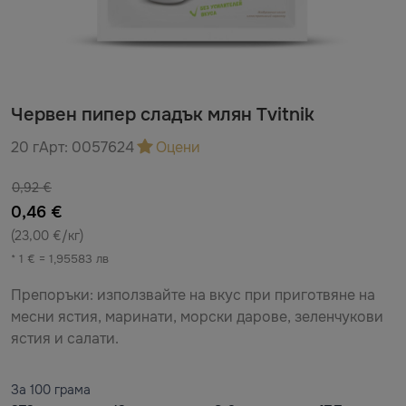
Червен пипер сладък млян Tvitnik
20 г
Арт:
0057624
Оцени
0,92 €
0,46 €
(23,00 €/кг)
* 1 € = 1,95583 лв
Препоръки: използвайте на вкус при приготвяне на
месни ястия, маринати, морски дарове, зеленчукови
ястия и салати.
За 100 грама