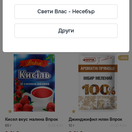
Телефон: 375 154 522601
Свети Влас - Несебър
Адрес: 231300, Республика
Беларусь, г.Лида, Гродненская
обл., ул.Тавлая, 11
Други
Често разглеждани
-49%
Кисел вкус малина Впрок
Джинджифил млян Впрок
65 г
9,38 €/кг
10 г
31,00 €/кг