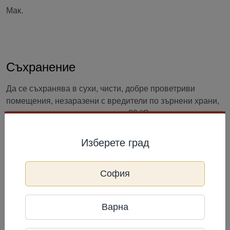
Мак.
Съхранение
Да се съхранява в сухи, чисти, добре проветриви
помещения, незаразени с вредители по зърнени храни,
при температура на въздуха до 30 °C и относителна
влажност до 60 %.
Изберете град
София
Информация за производител
ВПРОК
Варна
Фирма: ВПРОК