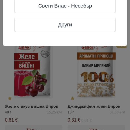
Телефон: +38(097)682-81-01
Свети Влас - Несебър
Адрес: Украйна, Днепропетровска
обл., гр. Днепр, ул. Паникахи 2
Други
Често разглеждани
-49%
Желе с вкус вишна Впрок
Джинджифил млян Впрок
40 г
15,25 €/кг
10 г
31,00 €/кг
0,61 €
0,31 €
0,61 €