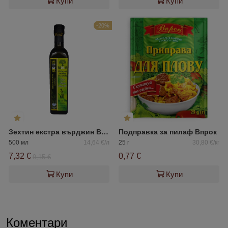
Купи
Купи
-20%
Зехтин екстра върджин Biolis
Подправка за пилаф Впрок
500 мл
14,64 €/л
25 г
30,80 €/кг
7,32 €
0,77 €
9,15 €
Купи
Купи
Коментари