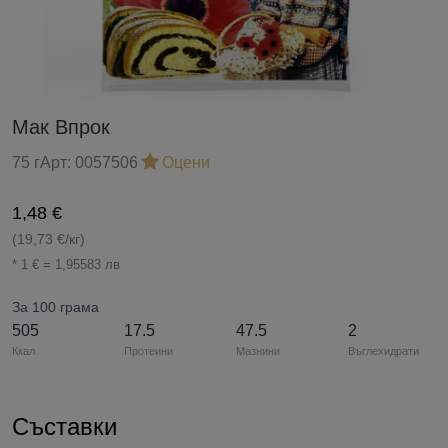
Мак Впрок
75 г
Арт:
0057506
Оцени
1,48 €
(19,73 €/кг)
* 1 € = 1,95583 лв
За 100 грама
505
17.5
47.5
2
Ккал
Протеини
Мазнини
Въглехидрати
Съставки