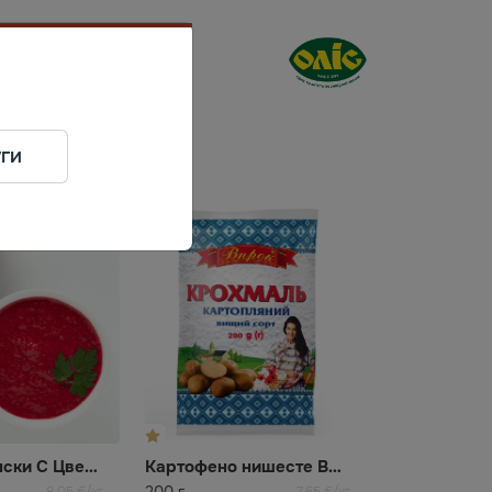
ги
Хрян Украински С Цвекло Верес
Картофено нишесте Впрок
200 г
8,05 €/кг
7,65 €/кг