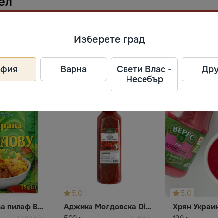
ел
Изберете град
жжя, Запорізька область, Украина, 69014.
офия
Варна
Свети Влас -
Дру
Несебър
5.0
5.0
Подправка за пилаф Впрок
Аджика Молдовска Din Camara
500 г
190 г
30,80 €/кг
7,98 €/кг