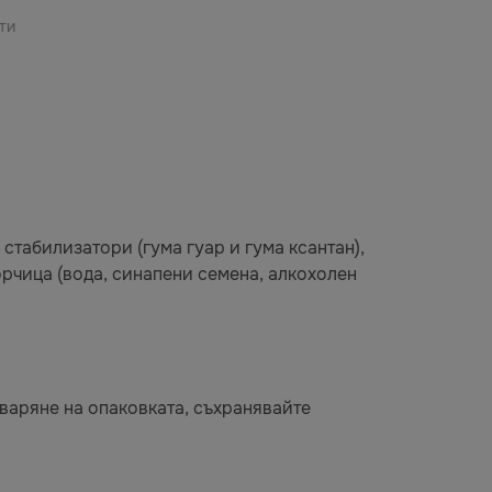
ти
 стабилизатори (гума гуар и гума ксантан),
орчица (вода, синапени семена, алкохолен
тваряне на опаковката, съхранявайте