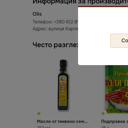
Информация за производит
Olis
Телефон: +380 612 892 693
Адрес: вулиця Карпенка-Карого, 47, Запорі
С
Често разглеждани
Масло от тиквено семе Oljarna fram
250 мл
25 г
27,60 €/л