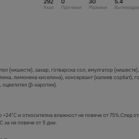
292
0
30
5.4
Ккал
Протеини
Мазнини
Въглехидра
ел (нишесте), захар, готварска сол, емулгатор (нишесте),
лина, лимонена киселина), консервант (калиев сорбат), г
, оцветител (β-каротин).
о +24°C и относителна влажност не повече от 75%.След о
 C за не повече от 5 дни.