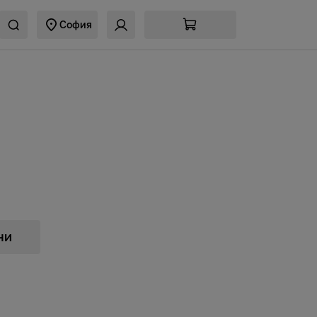
София
ни