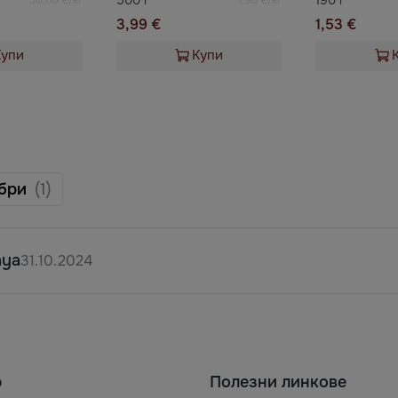
3,99 €
1,53 €
Купи
Купи
бри
(1)
aya
31.10.2024
ю
Полезни линкове