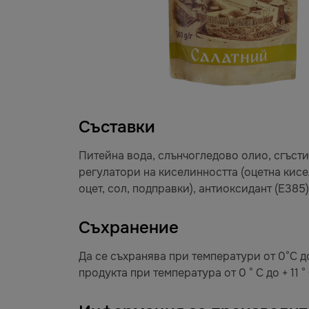
Съставки
Питейна вода, слънчогледово олио, сгъстит
регулатори на киселинността (оцетна кисе
оцет, сол, подправки), антиоксидант (Е385)
Съхранение
Да се съхранява при температури от 0°C д
продукта при температура от 0 ° C до + 11 °