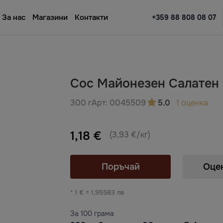
За нас
Магазини
Контакти
+359 88 808 08 07
Сос Майонезен Салатен
300 г
Арт:
0045509
5.0
1 оценка
1,18 €
(3,93 €/кг)
Поръчай
Оце
* 1 € = 1,95583 лв
За 100 грама