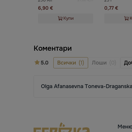
6,90 €
0,77 €
Купи
Коментари
5.0
Всички
(1)
Лоши
(0)
До
Olga Afanasevna Toneva-Dragansk
Мен