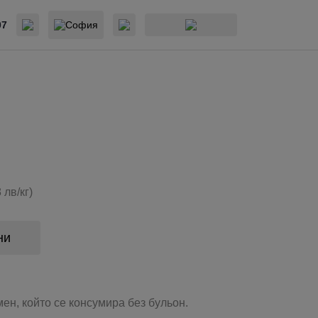
07
София
 лв/кг)
ни
ен, който се консумира без бульон.