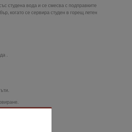
със студена вода и се смесва с подправките
ър, когато се сервира студен в горещ летен
да .
пъти.
ервиране.