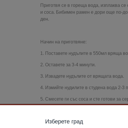
Приготвя се в гореща вода, изплаква се 
и соса. Бибимен рамен е дори още по-доб
ден.
Начин на приготвяне:
1. Поставете нудълите в 550мл вряща во
2. Оставете за 3-4 минути.
3. Извадете нудълите от врящата вода.
4. Измийте нудилите в студена вода 2-3 
5. Смесете ги със соса и сте готови за с
Изберете град
Произведени в Южна Корея.