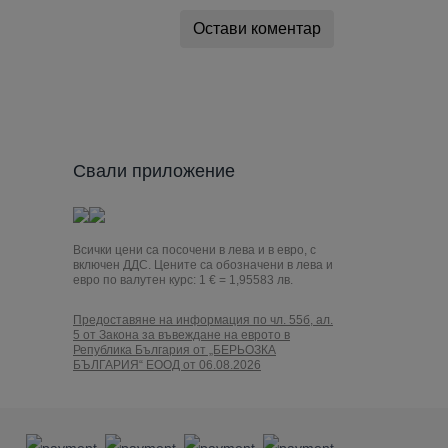
Остави коментар
Свали приложение
Всички цени са посочени в лева и в евро, с
включен ДДС. Цените са обозначени в лева и
евро по валутен курс: 1 € = 1,95583 лв.
Предоставяне на информация по чл. 55б, ал.
5 от Закона за въвеждане на еврото в
Република България от „БЕРЬОЗКА
БЪЛГАРИЯ“ ЕООД от 06.08.2026