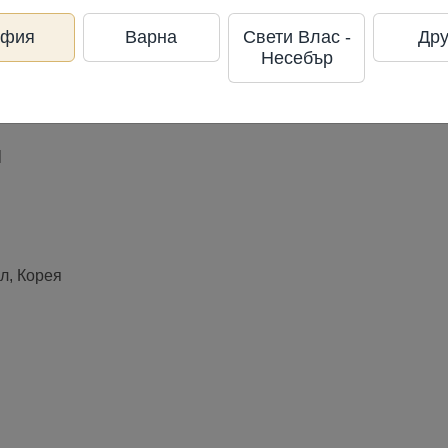
офия
Варна
За 100 грама
Свети Влас -
Дру
Несебър
418
7
15
62
Ккал
Протеини
Мазнини
Въглехидра
л
л, Корея