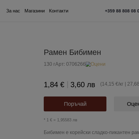
За нас
Магазини
Контакти
+359 88 808 08 
Рамен Бибимен
130 г
Арт:
0706266
Оцени
1,84 €
3,60 лв
(14,15 €/кг | 27,68
Поръчай
Оце
* 1 € = 1,95583 лв
Бибимен е корейски сладко-пикантен рам