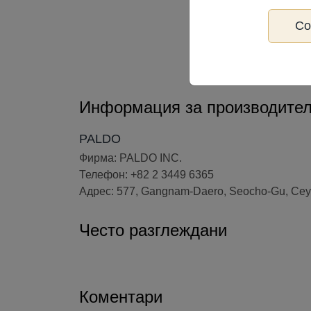
С
Информация за производите
PALDO
Фирма: PALDO INC.
Телефон: +82 2 3449 6365
Адрес: 577, Gangnam-Daero, Seocho-Gu, Сеу
Често разглеждани
Коментари