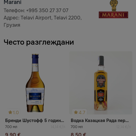
Marani
Телефон: +995 350 27 37 07
Адрес: Telavi Airport, Telavi 2200,
Грузия
Често разглеждани
1.0
4.7
Бренди Шустофф 5 години VVSOP
Водка Казацкая Рада перцовая
700 мл
14,14 €/л
700 мл
12,14 €/л
9,90 €
8,50 €