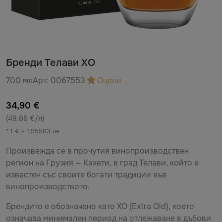
Бренди Телави ХО
700 мл
Арт:
0067553
Оцени
34,90 €
(49,86 €/л)
* 1 € = 1,95583 лв
Произвежда се в прочутия винопроизводствен
регион на Грузия — Кахети, в град Телави, който е
известен със своите богати традиции във
винопроизводството.
Брендито е обозначено като ХО (Extra Old), което
означава минимален период на отлежаване в дъбови