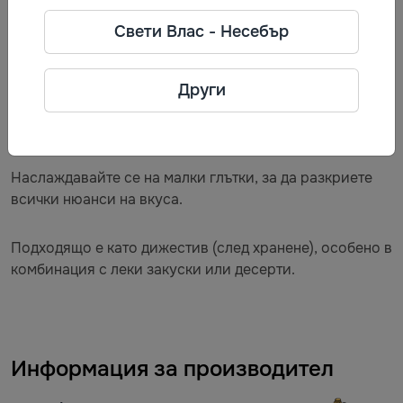
автентичност.
Свети Влас - Несебър
Препоръки за консумация:
Други
Сервирайте бренди при температура 18–20°C в чаши
тип снифтер.
Наслаждавайте се на малки глътки, за да разкриете
всички нюанси на вкуса.
Подходящо е като дижестив (след хранене), особено в
комбинация с леки закуски или десерти.
Информация за производител