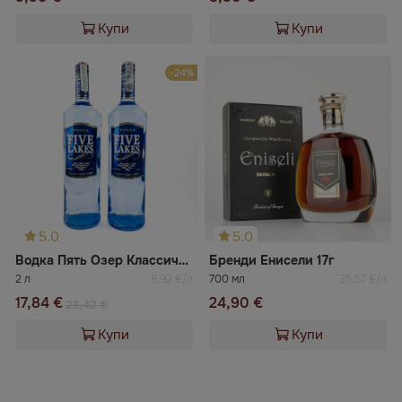
Купи
Купи
-24%
5.0
5.0
Водка Пять Озер Классическая 1л 2бр
Бренди Енисели 17г
2 л
8,92 €/л
700 мл
35,57 €/л
17,84 €
24,90 €
23,42 €
Купи
Купи