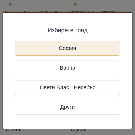
Бренди Шустофф Олд Хистори 5г
ВОДКА Peter’s ROYAL Heritage
500 мл
17,00 €/л
500 мл
17,80 €/л
8,50 €
8,90 €
Изберете град
Купи
Купи
София
Варна
Свети Влас - Несебър
Други
5.0
5.0
Водка Береста Winter tear
Водка специална Морозная Клюква
1 л
15,29 €/л
700 мл
19,86 €/л
15,29 €
13,90 €