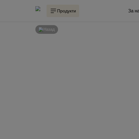
За н
Продукти
Назад