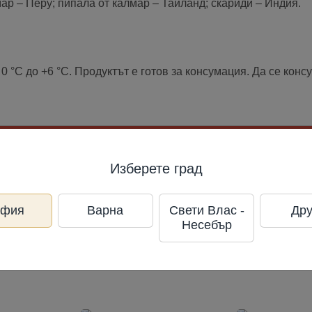
мар – Перу; пипала от калмар – Тайланд; скариди – Индия.
 °С до +6 °С. Продуктът е готов за консумация. Да се конс
л
Изберете град
офия
Варна
Свети Влас -
Дру
Несебър
 38