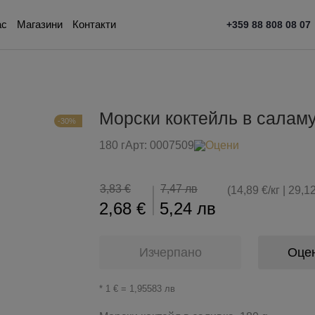
ас
Магазини
Контакти
+359 88 808 08 07
Морски коктейль в саламу
-30%
180 г
Арт:
0007509
Оцени
3,83 €
7,47 лв
(14,89 €/кг | 29,12
2,68 €
5,24 лв
Изчерпано
Оце
* 1 € = 1,95583 лв