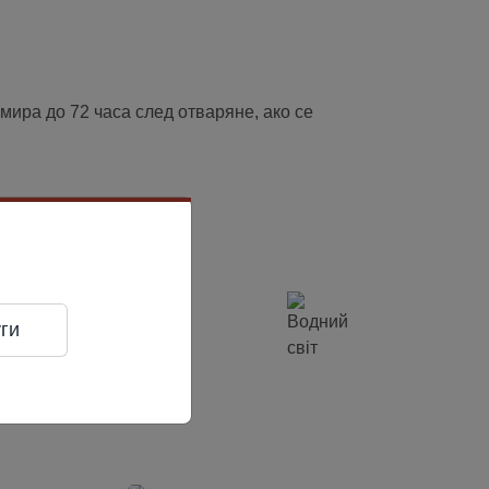
умира до 72 часа след отваряне, ако се
ги