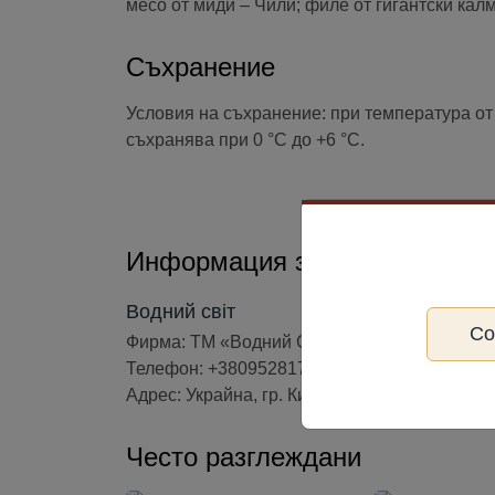
месо от миди – Чили; филе от гигантски кал
Съхранение
Условия на съхранение: при температура от 0
съхранява при 0 °С до +6 °С.
Информация за производите
Водний світ
С
Фирма: ТМ «Водний Світ»
Телефон: +380952817574
Адрес: Украйна, гр. Киев, ул. Саксаганського
Често разглеждани