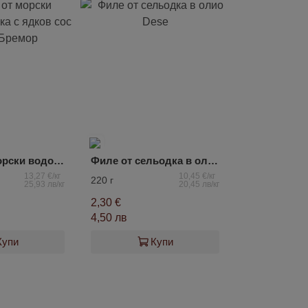
Салата от морски водорасли Чука с ядков сос Санта Бремор
Филе от сельодка в олио Dese
13,27 €/кг
10,45 €/кг
220 г
25,93 лв/кг
20,45 лв/кг
2,30 €
4,50 лв
Купи
Купи