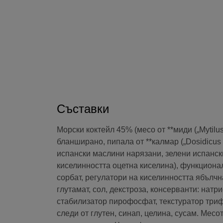
Съставки
Морски коктейл 45% (месо от **миди („Mytilus
бланширано, пипала от **калмар („Dosidicus 
испански маслини нарязани, зелени испански
киселинността оцетна киселина), функционал
сорбат, регулатори на киселинността ябълч
глутамат, сол, декстроза, консерванти: натр
стабилизатор пирофосфат, текстуратор триф
следи от глутен, синап, целина, сусам. Мес