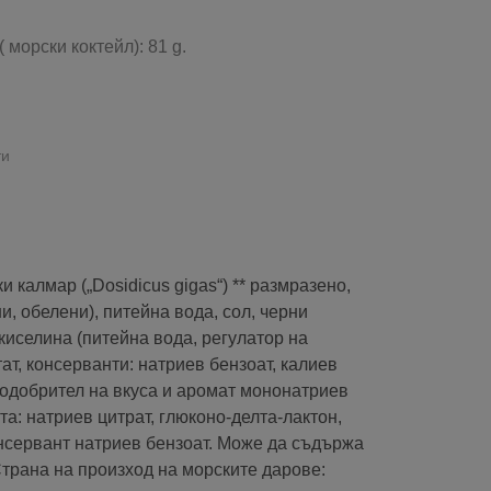
 морски коктейл): 81 g.
ти
и калмар („Dosidicus gigas“) ** размразено,
и, обелени), питейна вода, сол, черни
киселина (питейна вода, регулатор на
ат, консерванти: натриев бензоат, калиев
подобрител на вкуса и аромат мононатриев
та: натриев цитрат, глюконо-делта-лактон,
онсервант натриев бензоат. Може да съдържа
Страна на произход на морските дарове: