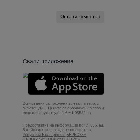
Остави коментар
Свали приложение
Всички цени са посочени в лева и в евро, с
включен ДДС. Цените са обозначени в лева и
евро по валутен курс: 1 € = 1,95583 лв.
Предоставяне на информация по чл. 55б, ал.
5 от Закона за въвеждане на еврото в
Република България от „БЕРЬОЗКА
БЪЛГАРИЯ“ ЕООД от 06.08.2026