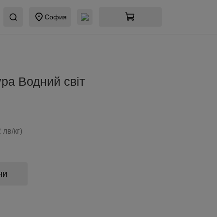
София
ра Водний свiт
 лв/кг)
ни