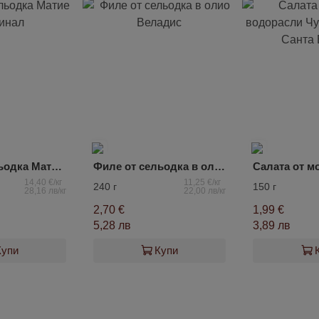
Филе от сельодка Матие оригинал
Филе от сельодка в олио Веладис
14,40 €/кг
11,25 €/кг
240 г
150 г
28,16 лв/кг
22,00 лв/кг
2,70 €
1,99 €
5,28 лв
3,89 лв
Купи
Купи