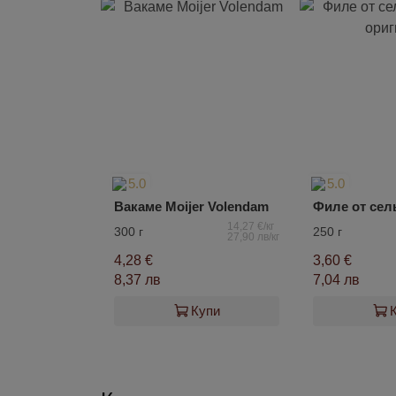
5.0
5.0
Вакаме Moijer Volendam
14,27 €/кг
300 г
250 г
27,90 лв/кг
4,28 €
3,60 €
8,37 лв
7,04 лв
Купи