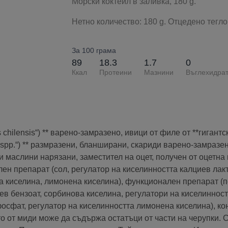
Морски коктейл в заливка, 180 g.
Нетно количество: 180 g. Отцедено тегло(
За 100 грама
89
18.3
1.7
0
Ккал
Протеини
Мазнини
Въглехидра
 chilensis“) ** варено-замразено, ивици от филе от **гигантск
spp.“) ** размразени, бланширани, скариди варено-замразен
 маслини нарязани, заместител на оцет, получен от оцетна 
ен препарат (сол, регулатор на киселинността калциев лакт
на киселина, лимонена киселина), функционален препарат (
иев бензоат, сорбинова киселина, регулатори на киселинност
осфат, регулатор на киселинността лимонена киселина), к
ото от миди може да съдържа остатъци от части на черупки. 