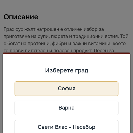
Описание
Грах сух жълт натрошен е отличен избор за
приготвяне на супи, пюрета и традиционни ястия. Той
е богат на протеини, фибри и важни витамини, което
го прави питателен и полезен продукт. Лесен за
готвене, жълтият грах придава кремообразна
текстура и деликатен вкус на всяко ястие.
Изберете град
Информация за производител
София
Gala Foods
Фирма: GALAFOODS
Варна
Телефон: +380 800 408 558
Адрес: Ул. Ефремова 8а, офис 55,
Киев, Украйна
Свети Влас - Несебър