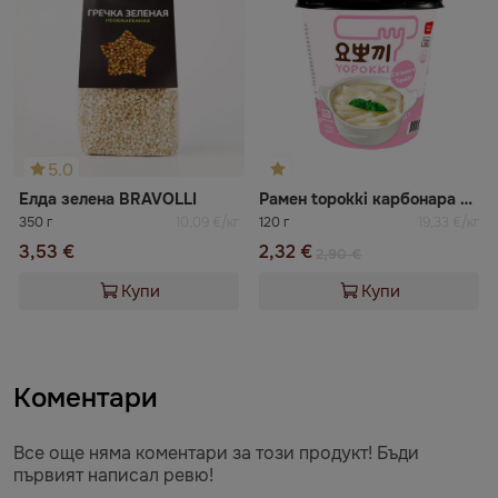
5.0
Елда зелена BRAVOLLI
Рамен topokki карбонара YOPOKKI
350 г
10,09 €/кг
120 г
19,33 €/кг
3,53 €
2,32 €
2,90 €
Купи
Купи
Коментари
Все още няма коментари за този продукт! Бъди
първият написал ревю!