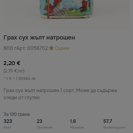
Грах сух жълт натрошен
800 г
Арт:
0056702
Оцени
2,20 €
(2,75 €/кг)
* 1 € = 1,95583 лв
Грах сух жълт натрошен 1 сорт. Може да съдържа
следи от глутен.
За 100 грама
323
23
1.6
57.7
Ккал
Протеини
Мазнини
Въглехидрати