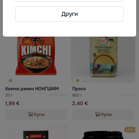
Често разглеждани
Други
Кимчи рамен НОНГШИМ
Просо
20 г
99,50 €/кг
800 г
3,00 €/кг
1,99 €
2,40 €
Купи
Купи
-20%