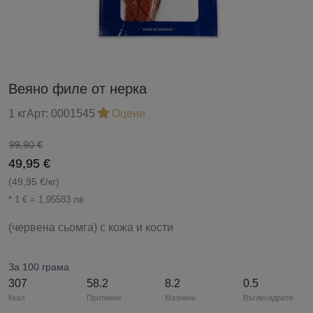
Веяно филе от нерка
1 кг
Арт:
0001545
Оцени
99,90 €
49,95 €
(49,95 €/кг)
* 1 € = 1,95583 лв
(червена сьомга) с кожа и кости
За 100 грама
307
58.2
8.2
0.5
Ккал
Протеини
Мазнини
Въглехидрати