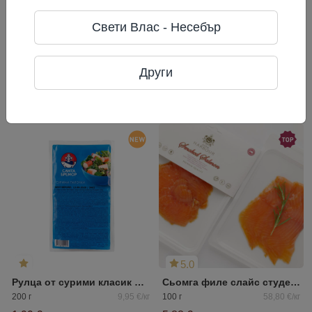
Erste Kaviar Company
Свети Влас - Несебър
Телефон: +49 6673 2083600
Адрес: Hauptstraße 49, 36166
Haunetal, Германия.
Други
Често разглеждани
5.0
Рулца от сурими класик САНТА БРЕМОР
Сьомга филе слайс студенопушено Queen Harbour
200 г
9,95 €/кг
100 г
58,80 €/кг