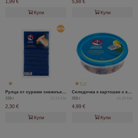
1,99 €
5,88 €
Купи
Купи
5.0
Рулца от сурими снежнъе САНТА БРЕМОР
Селедочка к картошке с копър Санта Бремор
150 г
15,33 €/кг
350 г
14,26 €/кг
2,30 €
4,99 €
Купи
Купи