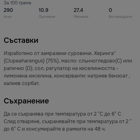
За 100 грама
290
10.9
27.4
0
Ккал
Протеини
Мазнини
Въглехидрати
Съставки
Изработено от замразени суровини. Херинга*
(Clupeaharengus) (75%), масло: слънчогледово(С) или
рапично (D); сол, регулатор на киселинността -
лимонена киселина, консерванти: натриев бензоат ,
калиев сорбат.
Съхранение
Да се съхранява при температура от 2 °С до 6° С
След отваряне, съхранявайте при температура от 2 °
до 6° С и консумирайте в рамките на 48 ч.