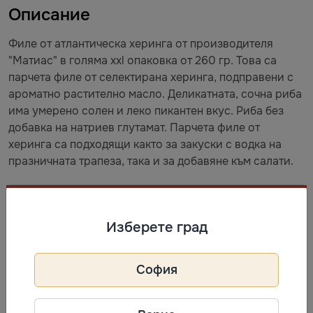
Описание
Филе от атлантическа херинга от производителя
"Maтиас" в голяма xxl опаковка от 260 гр. Това са
парчета филе от селектирана херинга, подправени с
ароматно растително масло. Деликатната, сочна риба
има умерено солен и леко пикантен вкус. Риба без
добавка на натриев глутамат. Парчета филе от
херинга са подходящи както за закуски с водка на
празничната трапеза, така и за добавяне към салати.
Информация за производител
Изберете град
Санта Бремор
Телефон: +375 162 29 90 29
Адрес: 224004, Республика
София
Беларусь, г. Брест, ул. Катин Бор,
106.