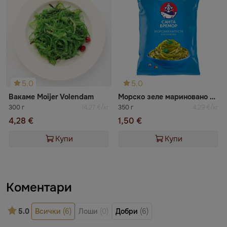
5.0
5.0
Вакаме Moijer Volendam
Морско зеле мариновано Санта Бремор
300 г
14,27 €/кг
350 г
4,29 €/кг
4,28 €
1,50 €
Купи
Купи
Коментари
5.0
Всички
(6)
Лоши
(0)
Добри
(6)