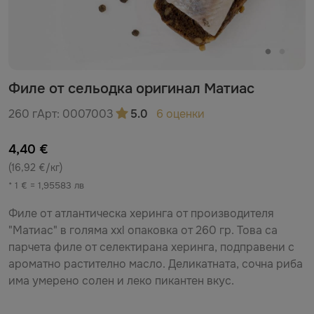
Филе от сельодка оригинал Матиас
260 г
Арт:
0007003
5.0
6 оценки
4,40 €
(16,92 €/кг)
* 1 € = 1,95583 лв
Филе от атлантическа херинга от производителя
"Матиас" в голяма xxl опаковка от 260 гр. Това са
парчета филе от селектирана херинга, подправени с
ароматно растително масло. Деликатната, сочна риба
има умерено солен и леко пикантен вкус.