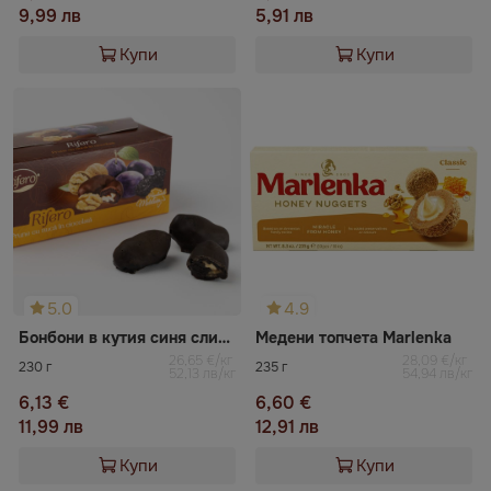
9,99 лв
5,91 лв
Купи
Купи
5.0
4.9
Бонбони в кутия cиня cлива с орех в шоколад Rifero
Медени топчета Marlenka
26,65 €/кг
28,09 €/кг
230 г
235 г
52,13 лв/кг
54,94 лв/кг
6,13 €
6,60 €
11,99 лв
12,91 лв
Купи
Купи