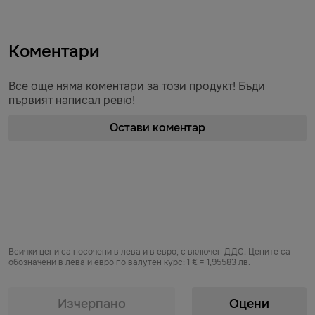
Коментари
Все още няма коментари за този продукт! Бъди
първият написал ревю!
Остави коментар
Всички цени са посочени в лева и в евро, с включен ДДС. Цените са
обозначени в лева и евро по валутен курс: 1 € = 1,95583 лв.
Предоставяне на информация по чл. 55б, ал. 5 от Закона за въвеждане
на еврото в Република България от „БЕРЬОЗКА БЪЛГАРИЯ“ ЕООД от
Изчерпано
Оцени
06.08.2026