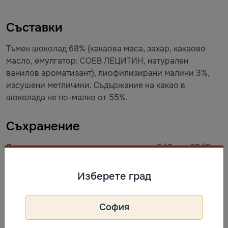
Съставки
Тъмен шоколад 68% (какаова маса, захар, какаово
масло, емулгатор: СОЕВ ЛЕЦИТИН, натурален
ванилов ароматизант), лиофилизирани малини 3%,
изсушени метличини. Съдържание на какао в
шоколада не по-малко от 55%.
Съхранение
Да се съхранява при температура от +5 °C до +25 °C и
относителна влажност на въздуха не повече от 60%.
Изберете град
Информация за производител
София
Laci
Фирма: Laci LTD