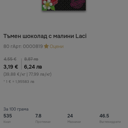
Тъмен шоколад с малини Laci
80 г
Арт:
0000819
Оцени
4,55 €
8,87 лв
3,19 €
6,24 лв
(39,88 €/кг | 77,99 лв/кг)
* 1 € = 1,95583 лв
За 100 грама
535
7.8
24
46.5
Ккал
Протеини
Мазнини
Въглехидрати