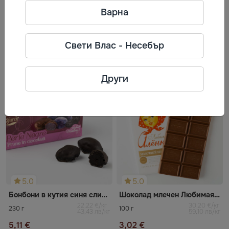
Телефон: +37166047555
Варна
Адрес: "Benūžu - Skauģi", Babītes
pag., Babītes nov., Латвия,
Свети Влас - Несебър
Често разглеждани
Други
5.0
5.0
Бонбони в кутия cиня cлива в шоколад Rifero
Шоколад млечен Любимая Аленка
22,22 €/кг
30,20 €/кг
230 г
100 г
43,43 лв/кг
59,10 лв/кг
5,11 €
3,02 €