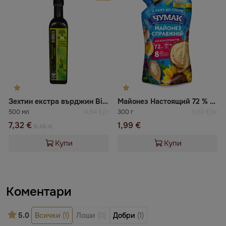
Зехтин екстра върджин Biolis
Майонез Настоящий 72 % Чумак
500 мл
14,64 €/л
300 г
6,63 €/кг
7,32 €
1,99 €
9,15 €
Купи
Купи
Коментари
5.0
Всички
(1)
Лоши
(0)
Добри
(1)