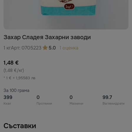
Захар Сладея Захарни заводи
1 кг
Арт:
0705223
5.0
1 оценка
1,48 €
(1,48 €/кг)
* 1 € = 1,95583 лв
За 100 грама
399
0
0
99.7
Ккал
Протеини
Мазнини
Въглехидрати
Съставки