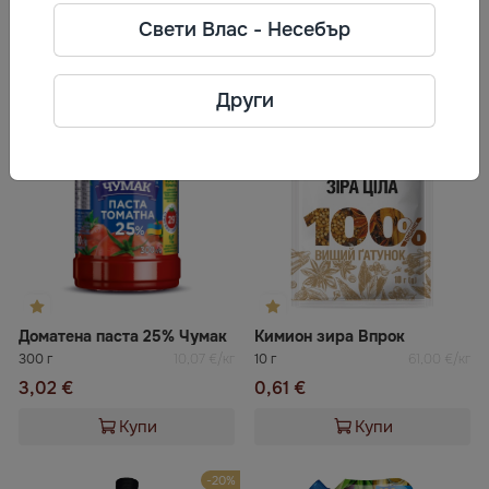
Свети Влас - Несебър
Често разглеждани
Други
Доматена паста 25% Чумак
Кимион зира Впрок
300 г
10,07 €/кг
10 г
61,00 €/кг
3,02 €
0,61 €
Купи
Купи
-20%