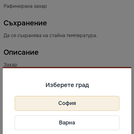
Рафинирана захар
Съхранение
Да се съхранява на стайна температура.
Описание
Захар
ул. Св. княз Борис I 29, 5100 Горна Оряховица.
Телефон: 061 821 461
Изберете град
Информация за производител
София
Захарни Заводи
Телефон: 061 821 461
Варна
Адрес: ул. Св. княз Борис I 29,
5100 Горна Оряховица.