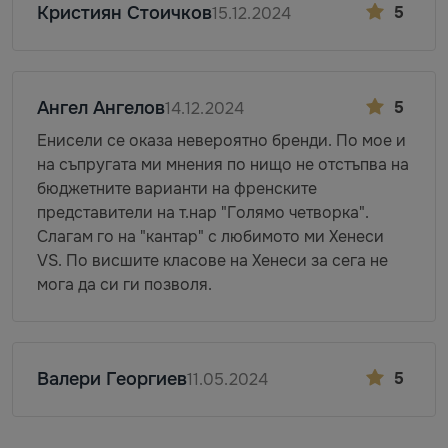
Кристиян Стоичков
5
15.12.2024
Ангел Ангелов
5
14.12.2024
Енисели се оказа невероятно бренди. По мое и
на съпругата ми мнения по нищо не отстъпва на
бюджетните варианти на френските
представители на т.нар "Голямо четворка".
Слагам го на "кантар" с любимото ми Хенеси
VS. По висшите класове на Хенеси за сега не
мога да си ги позволя.
Валери Георгиев
5
11.05.2024