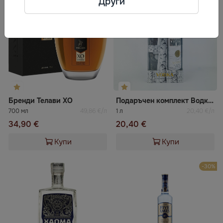
Други
Бренди Телави ХО
Подаръчен комплект Водка Береста + 2 чаши
700 мл
49,86 €/л
1 л
20,40 €/л
34,90 €
20,40 €
Купи
Купи
-30%