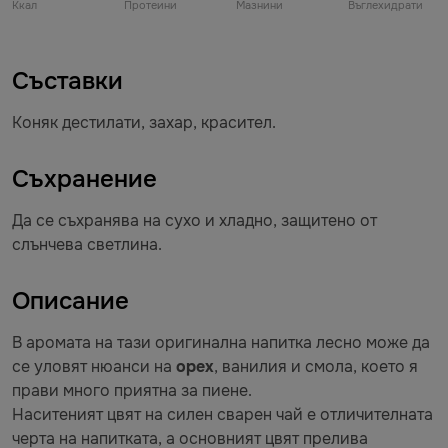
Ккал
Протеини
Мазнини
Въглехидрати
Съставки
Коняк дестилати, захар, красител.
Съхранение
Да се съхранява на сухо и хладно, защитено от
слънчева светлина.
Описание
В аромата на тази оригинална напитка лесно може да
се уловят нюанси на
орех
, ванилия и смола, което я
прави много приятна за пиене.
Наситеният цвят на силен сварен чай е отличителната
черта на напитката, а основният цвят прелива