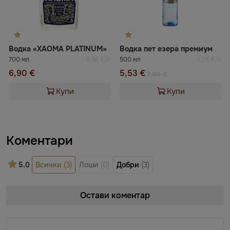
Водка «XAOMA PLATINUM»
Водка пет езера премиум
700 мл
9,86 €/л
500 мл
11,06 €/л
6,90 €
5,53 €
7,90 €
Купи
Купи
Коментари
5.0
Всички
(3)
Лоши
(0)
Добри
(3)
Остави коментар