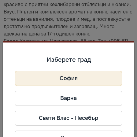
красиво с приятни кехлибарени отблясъци и нюанси.
Вкус. Плътен и комплексен аромат на коняк, наситен с
оттенъци на ванилия, плодове и мед, а послевкусът е
достатъчно продължителен и загряващ. Много
адекватна цена за 17-годишен коняк.
Город Кварели, ул. Чавчавадзе, 55 тел. Тел. +995 511
14 44 00
Изберете град
Информация за производител
София
Корпорация Киндзмараули
Телефон: +995 511 14 44 00
Адрес: Город Кварели, ул.
Варна
Чавчавадзе, 55
Свети Влас - Несебър
Често разглеждани