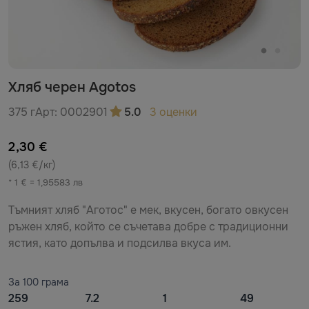
Хляб черен Agotos
375 г
Арт:
0002901
5.0
3 оценки
2,30 €
(6,13 €/кг)
* 1 € = 1,95583 лв
Тъмният хляб "Аготос" е мек, вкусен, богато овкусен
ръжен хляб, който се съчетава добре с традиционни
ястия, като допълва и подсилва вкуса им.
За 100 грама
259
7.2
1
49