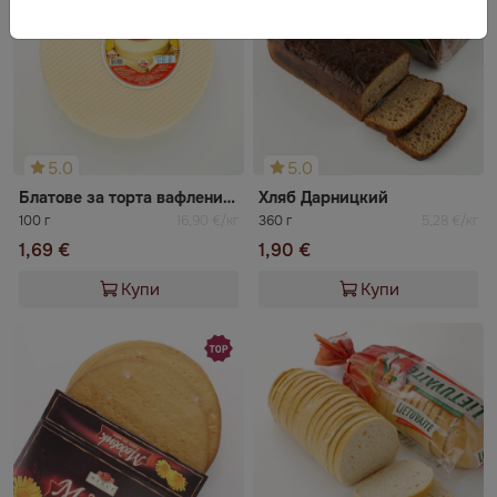
5.0
5.0
Блатове за торта вафлени MERCI
Хляб Дарницкий
100 г
16,90 €/кг
360 г
5,28 €/кг
1,69 €
1,90 €
Купи
Купи