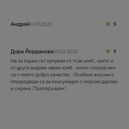
Андрей
5
11.07.2023
Дора Йорданова
5
07.02.2023
Не за първи път купувам от този хляб , както и
от други видове черен хляб , които според мен
са с много добро качество . Особено вкусни и
пподходящи са за консумация с морски дарове
и сирена .Препоръчвам !