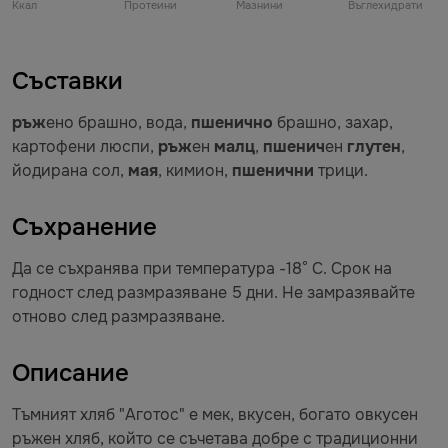
Ккал
Протеини
Мазнини
Въглехидрати
Съставки
ръж
ено брашно, вода,
пшенично
брашно, захар,
картофени люспи,
ръж
ен
малц
,
пшенич
ен
глутен
,
йодирана сол,
мая
, кимион,
пшенични
трици.
Съхранение
Да се съхранява при температура -18° С. Срок на
годност след размразяване 5 дни. Не замразявайте
отново след размразяване.
Описание
Тъмният хляб "Аготос" е мек, вкусен, богато овкусен
ръжен хляб, който се съчетава добре с традиционни