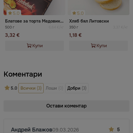
5.0
5.0
Блатове за торта Медовик MERCI
Хляб бял Литовски
500 г
6,64 €/кг
350 г
3,37 €/кг
3,32 €
1,18 €
Купи
Купи
Коментари
5.0
Всички
(3)
Лоши
(0)
Добри
(3)
Остави коментар
Андрей Блажов
5
09.03.2026