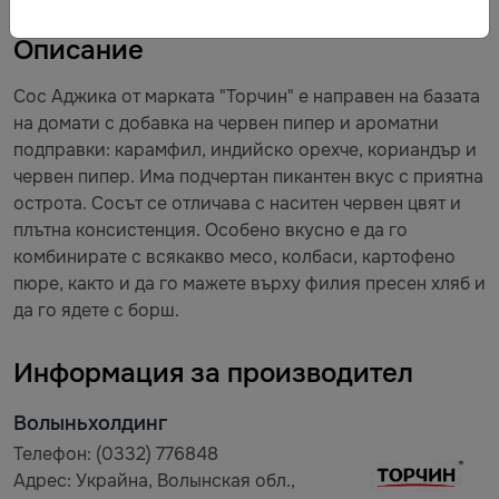
Описание
Сос Аджика от марката "Торчин" е направен на базата
на домати с добавка на червен пипер и ароматни
подправки: карамфил, индийско орехче, кориандър и
червен пипер. Има подчертан пикантен вкус с приятна
острота. Сосът се отличава с наситен червен цвят и
плътна консистенция. Особено вкусно е да го
комбинирате с всякакво месо, колбаси, картофено
пюре, както и да го мажете върху филия пресен хляб и
да го ядете с борш.
Информация за производител
Волыньхолдинг
Телефон: (0332) 776848
Адрес: Украйна, Волынская обл.,