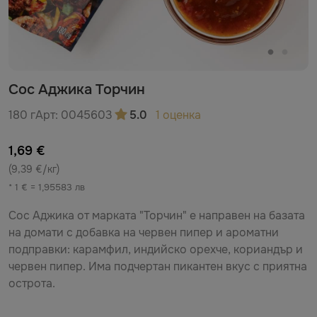
Сос Аджика Торчин
180 г
Арт:
0045603
5.0
1 оценка
1,69 €
(9,39 €/кг)
* 1 € = 1,95583 лв
Сос Аджика от марката "Торчин" е направен на базата
на домати с добавка на червен пипер и ароматни
подправки: карамфил, индийско орехче, кориандър и
червен пипер. Има подчертан пикантен вкус с приятна
острота.